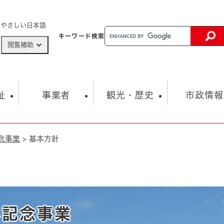
メニューを飛ばして本文へ
やさしい日本語
キーワード
検索
閲覧補助
ザードマップ
AED設置箇所
祉
事業者
観光・歴史
市政情報
念事業
>
基本方針
健康・生活
子育て
市の概要
入札・契約情報
観光スポット
生涯学習・スポーツ
オープンデータ
総合計画
まちづくり・協働
行財政
産業振興
動画情報
人権・平和
税金
とじる
とじる
市政
環境
職員採用情報
福祉・介護
とじる
市役所・施設の案内
年記念事業