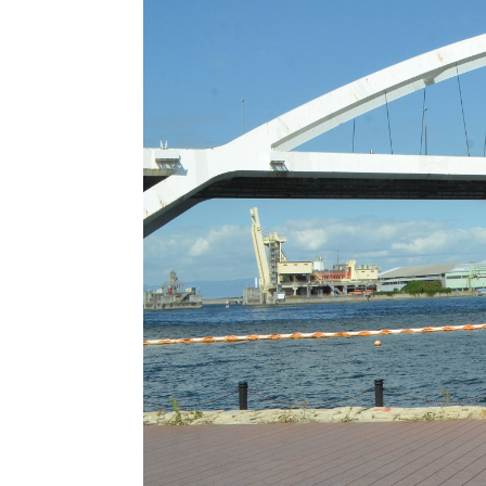
自然・環境・公園
住宅
引っ越し
おくやみ
男女共同参画
地域コミュニティ
ティア・協働
道路・河川・交通
まちづくり
文化
国際交流
とじる