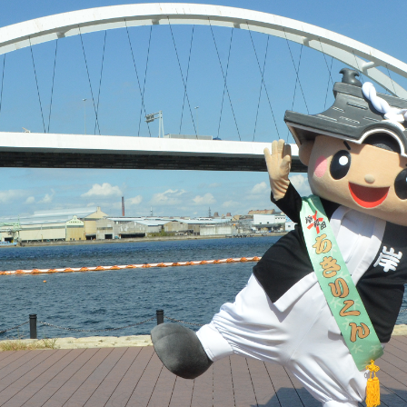
とじる
とじる
・ボラン