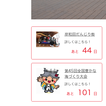
岸和田だんじり祭
詳しくはこちら！
44
あと
日
第45回全国豊かな
海づくり大会
詳しくはこちら！
101
あと
日