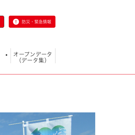
防災・緊急情報
オープンデータ
（データ集）
とじる