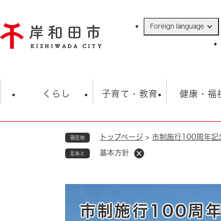
ペ
ー
Foreign language
ジ
の
先
頭
で
防災・緊急情報
救急・消防
ハ
す
くらし
子育て・教育
健康・福
。
トップページ
>
市制施行100周年記
現在地
相談
学校
住民票・戸籍
観光
福祉・
基本方針
足あと
税金
保険・年金
歴史
ごみ・衛生・動物
救急・消防
防災・防犯
上水道・下水道
市制施行100周