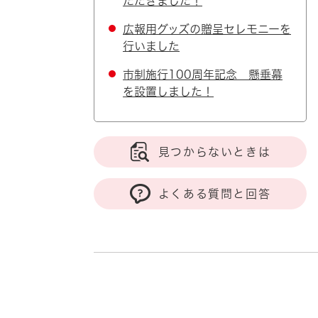
ただきました！
広報用グッズの贈呈セレモニーを
行いました
市制施行100周年記念 懸垂幕
を設置しました！
見つからないときは
よくある質問と回答