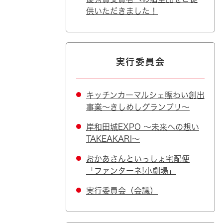
供いただきました！
実行委員会
キッチンカーマルシェ賑わい創出
事業～きしめしグランプリ～
岸和田城EXPO ～未来への想い
TAKEAKARI～
おかあさんといっしょ宅配便
「ファンターネ!小劇場」
実行委員会（会議）