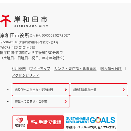
岸和田市役所
法人番号6000020272027
〒596-8510 大阪府岸和田市岸城町7番1号
Tel:072-423-2121(代表)
開庁時間:午前9時から午後5時30分まで
（土曜日、日曜日、祝日、年末年始除く）
利用案内
サイトマップ
リンク・著作権・免責事項
個人情報保護
アクセシビリティ
市役所への行き方・業務時間
組織別連絡先一覧
市政へのご意見・ご提案