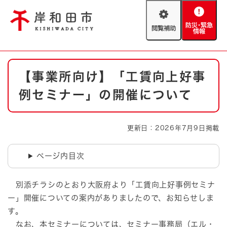
ペ
メニューを飛ばして本文へ
ー
閲
防
ジ
覧
災
の
補
・
先
助
緊
頭
Foreign language
本
急
で
防災・緊急情報
救急・消防
【事業所向け】「工賃向上好事
文
情
す
報
。
例セミナー」の開催について
やさしい日本語
ハザードマップ
AED設置箇所
文字サイズ
拡大
標準
更新日：2026年7月9日掲載
とじる
背景色変更
白
黒
青
ページ内目次
とじる
別添チラシのとおり大阪府より「工賃向上好事例セミナ
ー」開催についての案内がありましたので、お知らせしま
す。
なお、本セミナーについては、セミナー事務局（エル・