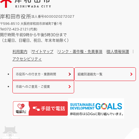
岸和田市役所
法人番号6000020272027
〒596-8510 大阪府岸和田市岸城町7番1号
Tel:072-423-2121(代表)
開庁時間:午前9時から午後5時30分まで
（土曜日、日曜日、祝日、年末年始除く）
利用案内
サイトマップ
リンク・著作権・免責事項
個人情報保護
アクセシビリティ
市役所への行き方・業務時間
組織別連絡先一覧
市政へのご意見・ご提案