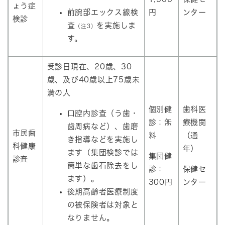
ょう症
前腕部エックス線検
円
ンター
検診
査
を実施しま
（注3）
す。
受診日現在、20歳、30
歳、及び40歳以上75歳未
満の人
個別健
歯科医
口腔内診査（う歯・
診：無
療機関
歯周病など）、歯磨
市民歯
料
（通
き指導などを実施し
科健康
年）
ます（集団検診では
集団健
診査
簡単な歯石除去をし
診：
保健セ
ます）。
300円
ンター
後期高齢者医療制度
の被保険者は対象と
なりません。