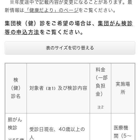
※年度途中で記載内容が変更になることがあります。最
新情報は
「健康だより」のページ
をご覧ください。
集団検（健）診をご希望の場合は、
集団がん検診
等の申込方法
をご覧ください。
表のサイズを切り替える
料金
（一部
検
実施場
負担
（健）
対象者
及び検診内容
（注1）
所
金）
診名
注2
肺がん
検診
医療機
受診日現在、40歳以上の
関（5～
人