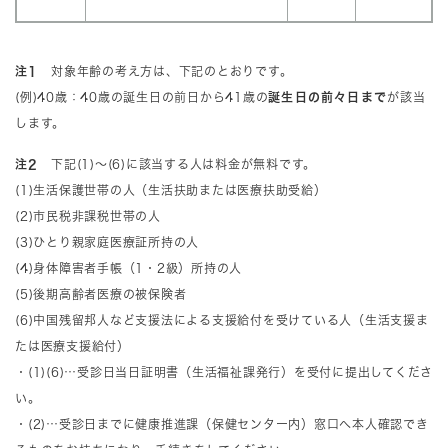
​注1
対象年齢の考え方は、下記のとおりです。
(例)40歳：40歳の誕生日の前日から41歳の
誕生日の前々日まで
が該当
します。
注2
下記(1)～(6)に該当する人は料金が無料です。
(1)生活保護世帯の人（生活扶助または医療扶助受給）
(2)市民税非課税世帯の人
(3)ひとり親家庭医療証所持の人
(4)身体障害者手帳（1・2級）所持の人
(5)後期高齢者医療の被保険者
(6)中国残留邦人など支援法による支援給付を受けている人（生活支援ま
たは医療支援給付）
・(1)(6)…受診日​当日証明書（生活福祉課発行）を受付に提出してくださ
い。
・(2)…受診日までに健康推進課（保健センター内）窓口へ本人確認でき