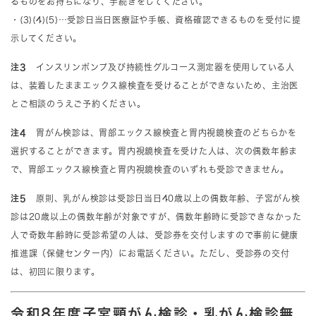
るものをお持ちになり、手続きをしてください。
・(3)(4)(5)…受診日
当日医療証や手帳、資格確認できるものを受付に提
示​してください。
注3
インスリンポンプ及び持続性グルコース測定器を使用している人
は、装着したままエックス線検査を受けることができないため、主治医
とご相談のうえご予約ください。
注4
胃がん検診は、胃部エックス線検査と胃内視鏡検査のどちらかを
選択することができます。胃内視鏡検査を受けた人は、次の偶数年齢ま
で、胃部エックス線検査と胃内視鏡検査のいずれも受診できません。​
注5
原則、乳がん検診は受診日当日40歳以上の偶数年齢、子宮がん検
診は20歳以上の偶数年齢が対象ですが、偶数年齢時に受診できなかった
人で奇数年齢時に受診希望の人は、受診券を交付しますので事前に健康
推進課（保健センター内）
にお電話ください。ただし、受診券の交付
は、初回に限ります。
令和8年度子宮頸がん検診・乳がん検診無