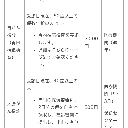
受診日現在、50歳以上で
偶数年齢の人
（注4）
胃がん
検診
胃内視鏡検査を実施
医療機
2,000
（胃内
します。
関（通
円
視鏡検
詳細は
こちらのペー
年）
査）
ジ
にてご確認くださ
い。
受診日現在、40歳以上の
医療機
人
関（5～
専用の採便容器に、
3月）
大腸が
2日分の便を自宅で
300円
ん検診
保健セ
採取し、検診機関に
ンター
提出し、出血の有無
など