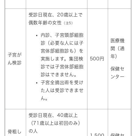
受診日現在、20歳以上で
偶数年齢の女性
（注5）
内診、子宮頸部細胞
医療機
診（必要な人には子
関（通
宮体部細胞診も）を
子宮が
年）
実施します。集団検
500円
ん検診
診では子宮体部細胞
保健セ
診はできません。
ンター
子宮全摘出術を受け
た人は受診できませ
ん。
受診日現在、40歳以上
（71歳以上は初回のみ）
の人
骨粗し
1,500
保健セ