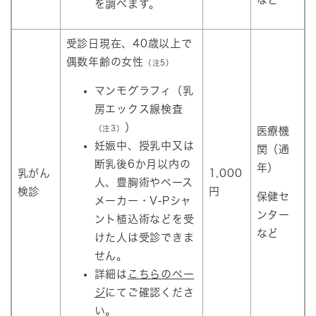
を調べます。
受診日現在、40歳以上で
偶数年齢の女性
（注5）
マンモグラフィ（乳
房エックス線検査
）
（注3）
医療機
妊娠中、授乳中又は
関（通
断乳後6か月以内の
年）
乳がん
1,000
人、豊胸術やペース
検診
円
保健セ
メーカー・V-Pシャ
ンター
ント植込術などを受
など
けた人は受診できま
せん。
詳細は
こちらのペー
ジ
にてご確認くださ
い。