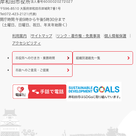
岸和田市役所
法人番号6000020272027
〒596-8510 大阪府岸和田市岸城町7番1号
Tel:072-423-2121(代表)
開庁時間:午前9時から午後5時30分まで
（土曜日、日曜日、祝日、年末年始除く）
利用案内
サイトマップ
リンク・著作権・免責事項
個人情報保護
アクセシビリティ
市役所への行き方・業務時間
組織別連絡先一覧
市政へのご意見・ご提案