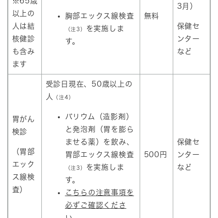
※65歳
3月）
以上の
胸部エックス線検査
無料
人は結
保健セ
を実施しま
（注3）
核健診
ンター
す。
も含み
など
ます
受診日現在、50歳以上の
人
（注4）
バリウム（造影剤）
胃がん
と発泡剤（胃を膨ら
検診
ませる薬）を飲み、
保健セ
（胃部
胃部エックス線検査
500円
ンター
エック
を実施しま
など
（注3）
ス線検
す。
査）
こちらの注意事項を
必ずご確認くださ
い。