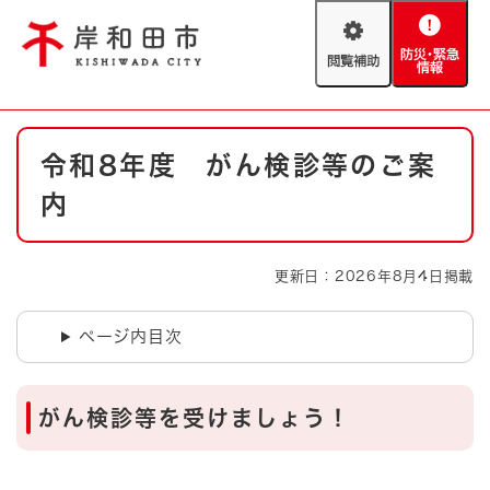
ペ
メニューを飛ばして本文へ
ー
閲
防
ジ
覧
災
の
補
・
先
助
緊
頭
Foreign language
本
急
で
防災・緊急情報
救急・消防
令和8年度 がん検診等のご案
文
情
す
報
。
内
やさしい日本語
ハザードマップ
AED設置箇所
文字サイズ
拡大
標準
更新日：2026年8月4日掲載
とじる
背景色変更
白
黒
青
ページ内目次
とじる
がん検診等を受けましょう！