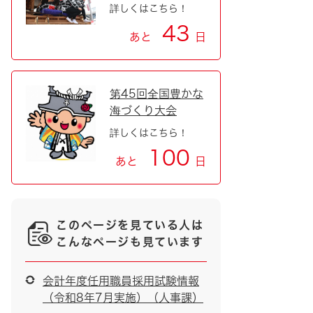
詳しくはこちら！
43
あと
日
第45回全国豊かな
海づくり大会
詳しくはこちら！
100
あと
日
このページを見ている人は
こんなページも見ています
会計年度任用職員採用試験情報
（令和8年7月実施）（人事課）