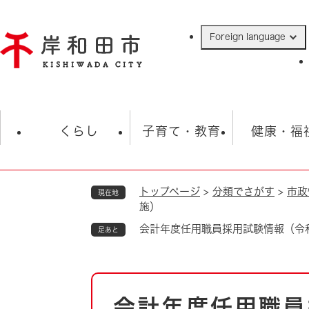
ペ
ー
Foreign language
ジ
の
先
頭
で
防災・緊急情報
救急・消防
ハ
す
くらし
子育て・教育
健康・福
。
トップページ
>
分類でさがす
>
市政
現在地
相談
学校
住民票・戸籍
観光
福祉・
施）
税金
保険・年金
歴史
会計年度任用職員採用試験情報（令
足あと
ごみ・衛生・動物
救急・消防
本
防災・防犯
上水道・下水道
会計年度任用職員
文