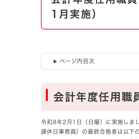
自然・環境・公園
住宅
1月実施）
引っ越し
おくやみ
男女共同参画
地域コミュニティ
ティア・協働
道路・河川・交通
まちづくり
ページ内目次
文化
国際交流
とじる
会計年度任用職
令和8年2月1日（日曜）に実施しま
課休日事務員）の最終合格者は以下の