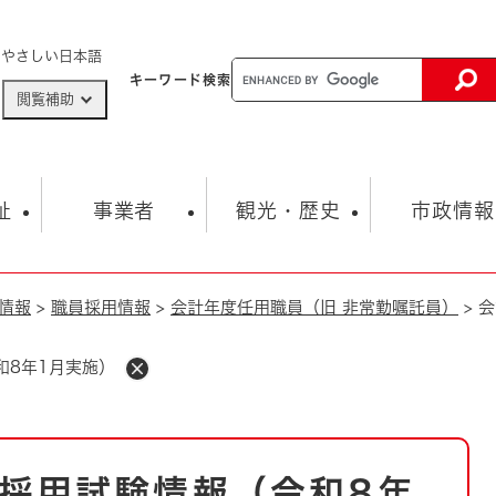
メニューを飛ばして本文へ
やさしい日本語
キーワード
検索
閲覧補助
ザードマップ
AED設置箇所
祉
事業者
観光・歴史
市政情報
情報
>
職員採用情報
>
会計年度任用職員（旧 非常勤嘱託員）
>
会
健康・生活
子育て
市の概要
入札・契約情報
観光スポット
生涯学習・スポーツ
オープンデータ
総合計画
まちづくり・協働
行財政
産業振興
動画情報
人権・平和
税金
和8年1月実施）
とじる
とじる
市政
環境
職員採用情報
福祉・介護
とじる
市役所・施設の案内
採用試験情報（令和8年