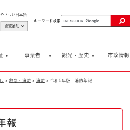
メニューを飛ばして本文へ
やさしい日本語
キーワード
検索
閲覧補助
ザードマップ
AED設置箇所
祉
事業者
観光・歴史
市政情報
し
>
救急・消防
>
消防
>
令和5年版 消防年報
健康・生活
子育て
市の概要
入札・契約情報
観光スポット
生涯学習・スポーツ
オープンデータ
総合計画
まちづくり・協働
行財政
産業振興
動画情報
人権・平和
税金
とじる
とじる
市政
環境
職員採用情報
福祉・介護
とじる
年報
市役所・施設の案内