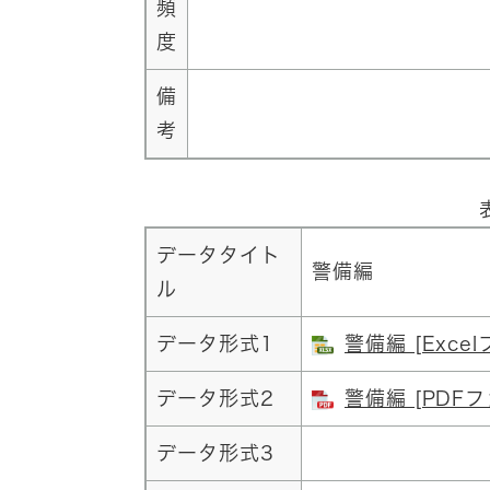
頻
度
備
考
データタイト
警備編
ル
データ形式1
警備編 [Exce
データ形式2
警備編 [PDFフ
データ形式3