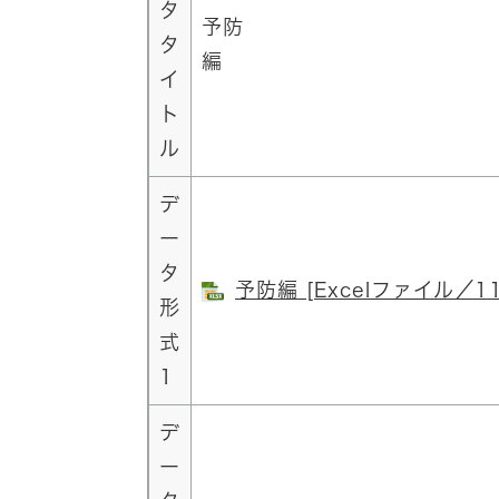
タ
予防
タ
イ
ト
ル
デ
ー
タ
予防編 [Excelファイル／11
形
式
1
デ
ー