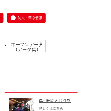
防災・緊急情報
オープンデータ
（データ集）
とじる
岸和田だんじり祭
詳しくはこちら！