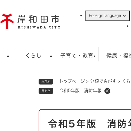
ペ
ー
Foreign language
ジ
の
先
頭
で
防災・緊急情報
救急・消防
ハ
す
くらし
子育て・教育
健康・福
。
トップページ
>
分類でさがす
>
くら
現在地
相談
学校
住民票・戸籍
観光
福祉・
令和5年版 消防年報
足あと
税金
保険・年金
歴史
ごみ・衛生・動物
救急・消防
本
令和5年版 消防
防災・防犯
文
上水道・下水道