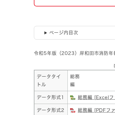
自然・環境・公園
住宅
引っ越し
おくやみ
男女共同参画
地域コミュニティ
ページ内目次
ティア・協働
道路・河川・交通
まちづくり
令和5年版（2023）岸和田市消防
文化
国際交流
とじる
データタイ
総務
トル
データ形式1
総務編 [Excel
データ形式2
総務編 [PDFフ