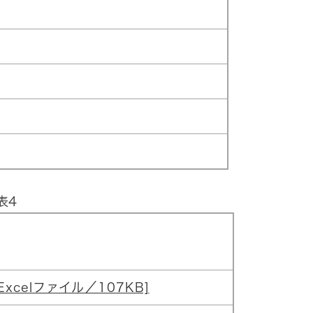
表4
xcelファイル／107KB]