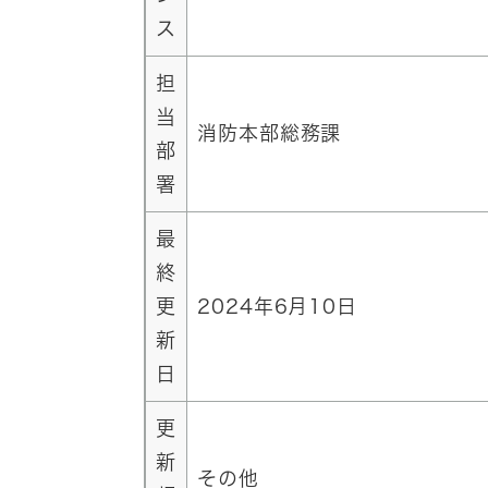
ス
担
当
消防本部総務課
部
署
最
終
更
2024年6月10日
新
日
更
新
その他