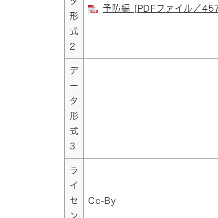
タ
予防編 [PDFファイル／457
形
式
2
デ
ー
タ
形
式
3
ラ
イ
セ
Cc-By
ン