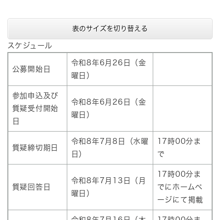
表のサイズを切り替える
スケジュール
令和8年6月26日（金
公募開始日
曜日）
参加申込及び
令和8年6月26日（金
質疑受付開始
曜日）
日
令和8年7月8日（水曜
17時00分ま
質疑締切期日
日）
で
17時00分ま
令和8年7月13日（月
質疑回答日
でにホームペ
曜日）
ージにて掲載
令和8年7月16日（木
17時00分ま