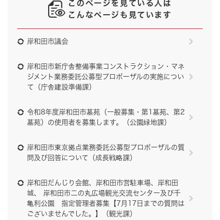
このページを見ている人は
こんなページも見ています
岸和田市議会
岸和田市新庁舎整備事業コンストラクション・マネ
ジメント業務委託公募型プロポーザルの実施につい
て（庁舎建設準備課）
令和8年度岸和田市墓苑（一般募集・第1墓苑、第2
墓苑）の使用者を募集します。（公園緑地課）
岸和田市東京拠点業務委託公募型プロポーザルの質
問及び回答について（成長戦略課）
岸和田だんじり会館、岸和田市営駐車場、岸和田
城、 岸和田市二の丸広場観光交流センター及び千
亀利公園 指定管理者募集【7月17日までの質問は
ございませんでした。】（観光課）