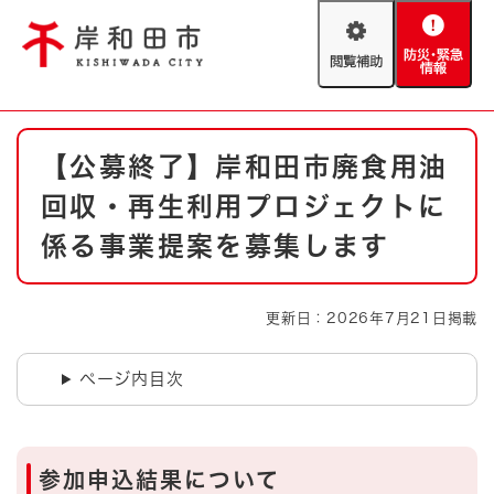
ペ
メニューを飛ばして本文へ
ー
閲
防
ジ
覧
災
の
補
・
先
助
緊
頭
Foreign language
本
急
で
防災・緊急情報
救急・消防
【公募終了】岸和田市廃食用油
文
情
す
報
。
回収・再生利用プロジェクトに
やさしい日本語
ハザードマップ
AED設置箇所
係る事業提案を募集します
文字サイズ
拡大
標準
とじる
更新日：2026年7月21日掲載
背景色変更
白
黒
青
ページ内目次
とじる
参加申込結果について