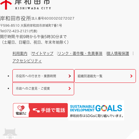
岸和田市役所
法人番号6000020272027
〒596-8510 大阪府岸和田市岸城町7番1号
Tel:072-423-2121(代表)
開庁時間:午前9時から午後5時30分まで
（土曜日、日曜日、祝日、年末年始除く）
利用案内
サイトマップ
リンク・著作権・免責事項
個人情報保護
アクセシビリティ
市役所への行き方・業務時間
組織別連絡先一覧
市政へのご意見・ご提案