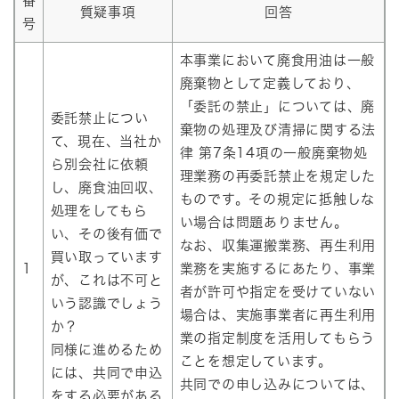
番
質疑事項
回答
号
本事業において廃食用油は一般
廃棄物として定義しており、
「委託の禁止」については、廃
委託禁止につい
棄物の処理及び清掃に関する法
て、現在、当社か
律 第7条14項の一般廃棄物処
ら別会社に依頼
理業務の再委託禁止を規定した
し、廃食油回収、
ものです。その規定に抵触しな
処理をしてもら
い場合は問題ありません。
い、その後有価で
なお、収集運搬業務、再生利用
買い取っています
1
業務を実施するにあたり、事業
が、これは不可と
者が許可や指定を受けていない
いう認識でしょう
場合は、実施事業者に再生利用
か？
業の指定制度を活用してもらう
同様に進めるため
ことを想定しています。
には、共同で申込
共同での申し込みについては、
をする必要がある