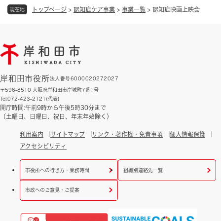
トップページ
>
認知症ケア事業
>
事業一覧
>
認知症映画上映会
現在地
岸和田市役所
法人番号6000020272027
〒596-8510 大阪府岸和田市岸城町7番1号
Tel:072-423-2121(代表)
開庁時間:午前9時から午後5時30分まで
（土曜日、日曜日、祝日、年末年始除く）
利用案内
サイトマップ
リンク・著作権・免責事項
個人情報保護
アクセシビリティ
市役所への行き方・業務時間
組織別連絡先一覧
市政へのご意見・ご提案