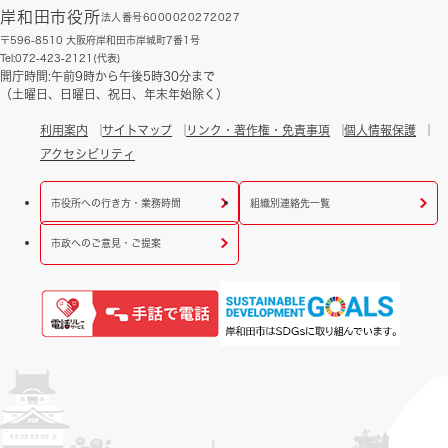
岸和田市役所
法人番号6000020272027
〒596-8510 大阪府岸和田市岸城町7番1号
Tel:072-423-2121(代表)
開庁時間:午前9時から午後5時30分まで
（土曜日、日曜日、祝日、年末年始除く）
利用案内
サイトマップ
リンク・著作権・免責事項
個人情報保護
アクセシビリティ
市役所への行き方・業務時間
組織別連絡先一覧
市政へのご意見・ご提案