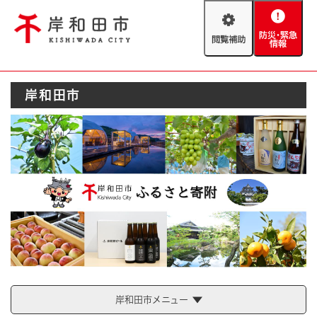
ペ
メニューを飛ばして本文へ
ー
閲
防
ジ
覧
災
の
補
・
先
助
緊
頭
Foreign language
岸和田市
急
で
防災・緊急情報
救急・消防
情
す
報
。
やさしい日本語
ハザードマップ
AED設置箇所
文字サイズ
拡大
標準
とじる
背景色変更
白
黒
青
とじる
岸和田市メニュー