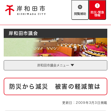
ペ
メニューを飛ばして本文へ
ー
閲
防
ジ
覧
災
の
補
・
先
助
緊
頭
Foreign language
岸和田市議会
急
で
防災・緊急情報
救急・消防
情
す
報
。
やさしい日本語
ハザードマップ
AED設置箇所
文字サイズ
拡大
標準
岸和田市議会メニュー
とじる
背景色変更
白
黒
青
本
防災から減災 被害の軽減策は
文
とじる
更新日：2009年3月3日掲載