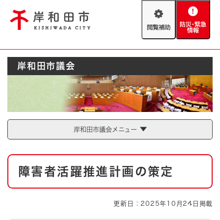
ペ
メニューを飛ばして本文へ
ー
閲
防
ジ
覧
災
の
補
・
先
助
緊
頭
Foreign language
岸和田市議会
急
で
防災・緊急情報
救急・消防
情
す
報
。
やさしい日本語
ハザードマップ
AED設置箇所
文字サイズ
拡大
標準
岸和田市議会メニュー
とじる
背景色変更
白
黒
青
本
障害者活躍推進計画の策定
文
とじる
更新日：2025年10月24日掲載