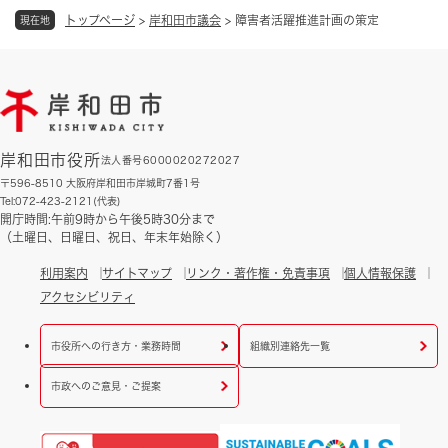
トップページ
>
岸和田市議会
>
障害者活躍推進計画の策定
現在地
岸和田市役所
法人番号6000020272027
〒596-8510 大阪府岸和田市岸城町7番1号
Tel:072-423-2121(代表)
開庁時間:午前9時から午後5時30分まで
（土曜日、日曜日、祝日、年末年始除く）
利用案内
サイトマップ
リンク・著作権・免責事項
個人情報保護
アクセシビリティ
市役所への行き方・業務時間
組織別連絡先一覧
市政へのご意見・ご提案