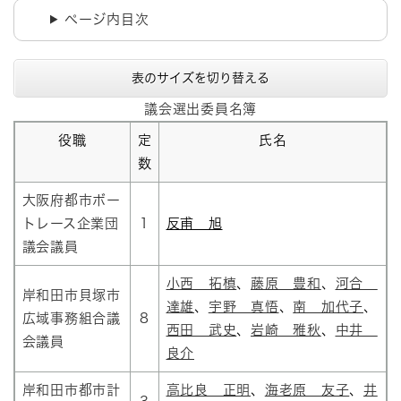
ページ内目次
表のサイズを切り替える
議会選出委員名簿
役職
定
氏名
数
大阪府都市ボー
トレース企業団
1
反甫 旭
議会議員
小西 拓槙
、
藤原 豊和
、​
河合
岸和田市貝塚市
達雄
、
宇野 真悟
、​
南 加代子
、
広域事務組合議
8
西田 武史
、
岩崎 雅秋
、
中井
会議員
良介
岸和田市都市計
高比良 正明
、
海老原 友子
、
井