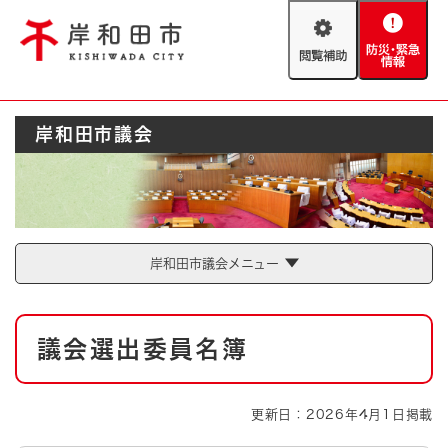
ペ
メニューを飛ばして本文へ
ー
閲
防
ジ
覧
災
の
補
・
先
助
緊
頭
Foreign language
岸和田市議会
急
で
防災・緊急情報
救急・消防
情
す
報
。
やさしい日本語
ハザードマップ
AED設置箇所
文字サイズ
拡大
標準
岸和田市議会メニュー
とじる
背景色変更
白
黒
青
本
議会選出委員名簿
文
とじる
更新日：2026年4月1日掲載