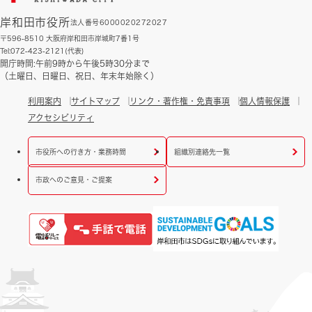
岸和田市役所
法人番号6000020272027
〒596-8510 大阪府岸和田市岸城町7番1号
Tel:072-423-2121(代表)
開庁時間:午前9時から午後5時30分まで
（土曜日、日曜日、祝日、年末年始除く）
利用案内
サイトマップ
リンク・著作権・免責事項
個人情報保護
アクセシビリティ
市役所への行き方・業務時間
組織別連絡先一覧
市政へのご意見・ご提案