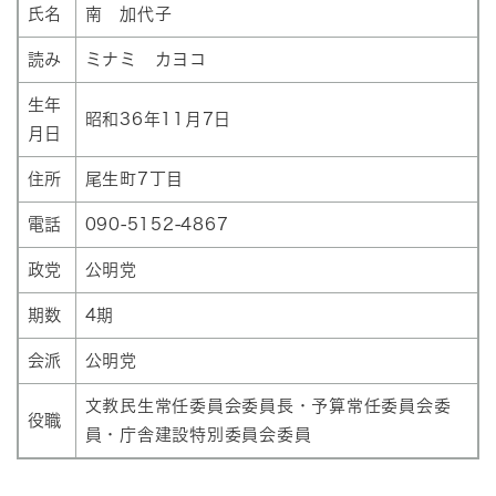
氏名
南 加代子
読み
ミナミ カヨコ
生年
昭和36年11月7日
月日
住所
尾生町7丁目
電話
090-5152-4867
政党
公明党
期数
4期
会派
公明党
文教民生常任委員会委員長・予算常任委員会委
役職
員・庁舎建設特別委員会委員