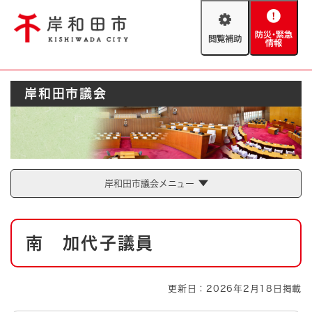
ペ
メニューを飛ばして本文へ
ー
閲
防
ジ
覧
災
の
補
・
先
助
緊
頭
Foreign language
岸和田市議会
急
で
防災・緊急情報
救急・消防
情
す
報
。
やさしい日本語
ハザードマップ
AED設置箇所
文字サイズ
拡大
標準
岸和田市議会メニュー
とじる
背景色変更
白
黒
青
本
南 加代子議員
文
とじる
更新日：2026年2月18日掲載