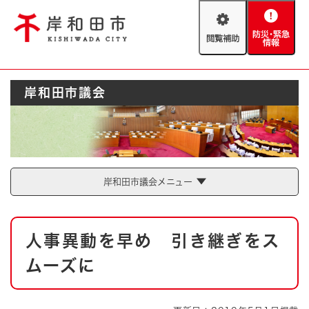
ペ
メニューを飛ばして本文へ
ー
閲
防
ジ
覧
災
の
補
・
先
助
緊
頭
Foreign language
岸和田市議会
急
で
防災・緊急情報
救急・消防
情
す
報
。
やさしい日本語
ハザードマップ
AED設置箇所
文字サイズ
拡大
標準
岸和田市議会メニュー
とじる
背景色変更
白
黒
青
本
人事異動を早め 引き継ぎをス
文
とじる
ムーズに