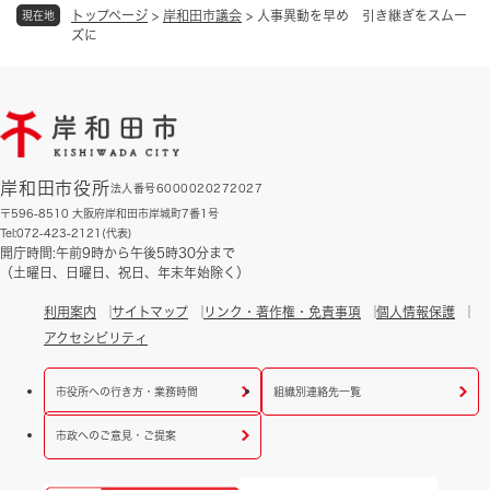
トップページ
>
岸和田市議会
>
人事異動を早め 引き継ぎをスムー
現在地
ズに
岸和田市役所
法人番号6000020272027
〒596-8510 大阪府岸和田市岸城町7番1号
Tel:072-423-2121(代表)
開庁時間:午前9時から午後5時30分まで
（土曜日、日曜日、祝日、年末年始除く）
利用案内
サイトマップ
リンク・著作権・免責事項
個人情報保護
アクセシビリティ
市役所への行き方・業務時間
組織別連絡先一覧
市政へのご意見・ご提案