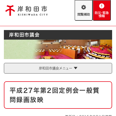
ペ
メニューを飛ばして本文へ
ー
閲
防
ジ
覧
災
の
補
・
先
助
緊
頭
Foreign language
岸和田市議会
急
で
防災・緊急情報
救急・消防
情
す
報
。
やさしい日本語
ハザードマップ
AED設置箇所
文字サイズ
拡大
標準
岸和田市議会メニュー
とじる
背景色変更
白
黒
青
本
平成27年第2回定例会一般質
文
とじる
問録画放映