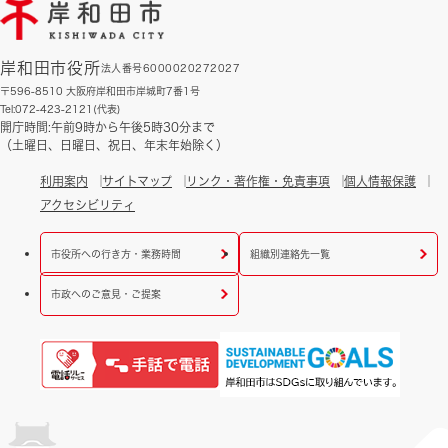
岸和田市役所
法人番号6000020272027
〒596-8510 大阪府岸和田市岸城町7番1号
Tel:072-423-2121(代表)
開庁時間:午前9時から午後5時30分まで
（土曜日、日曜日、祝日、年末年始除く）
利用案内
サイトマップ
リンク・著作権・免責事項
個人情報保護
アクセシビリティ
市役所への行き方・業務時間
組織別連絡先一覧
市政へのご意見・ご提案