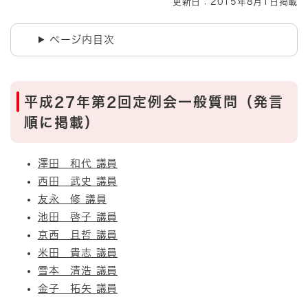
更新日：2015年8月1日掲載
ページ内目次
平成27年第2回定例会一般質問（発言
順に掲載）
澤田 和代 議員
西田 武史 議員
友永 修 議員
池田 啓子 議員
京西 且哲 議員
米田 貴志 議員
雪本 清浩 議員
金子 拓矢 議員