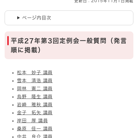
更新日：2015年11月1日掲載
ページ内目次
平成27年第3回定例会一般質問（発言
順に掲載）
松本 妙子 議員
雪本 清浩 議員
岡林 憲二 議員
烏野 隆生 議員
岩崎 雅秋 議員
金子 拓矢 議員
岸田 厚 議員
桑原 佳一 議員
中井 良介 議員