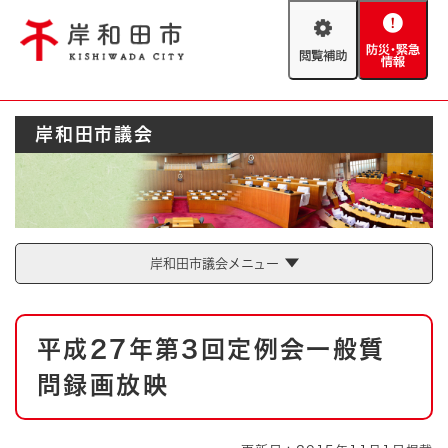
ペ
メニューを飛ばして本文へ
ー
閲
防
ジ
覧
災
の
補
・
先
助
緊
頭
Foreign language
岸和田市議会
急
で
防災・緊急情報
救急・消防
情
す
報
。
やさしい日本語
ハザードマップ
AED設置箇所
文字サイズ
拡大
標準
岸和田市議会メニュー
とじる
背景色変更
白
黒
青
本
平成27年第3回定例会一般質
文
とじる
問録画放映