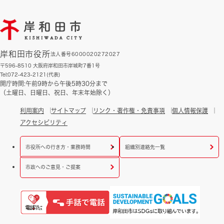
岸和田市役所
法人番号6000020272027
〒596-8510 大阪府岸和田市岸城町7番1号
Tel:072-423-2121(代表)
開庁時間:午前9時から午後5時30分まで
（土曜日、日曜日、祝日、年末年始除く）
利用案内
サイトマップ
リンク・著作権・免責事項
個人情報保護
アクセシビリティ
市役所への行き方・業務時間
組織別連絡先一覧
市政へのご意見・ご提案