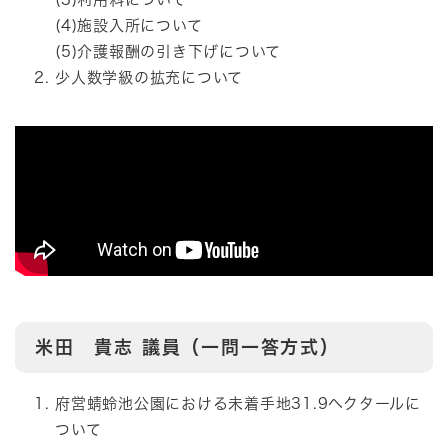
(4)施設入所について
(5)介護報酬の引き下げについて
少人数学級の拡充について
米田 貴志
議員（一問一答方式）
府営蜻蛉池公園における未着手地31.9ヘクタールに
ついて