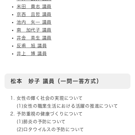
米田 貴志 議員
京西 且哲 議員
池内 矢一 議員
南 加代子 議員
井舎 英生 議員
反甫 旭 議員
井上 博 議員
松本 妙子
議員（一問一答方式）
女性の輝く社会の実現について
(1)女性の職業生活における活躍の推進について
予防重視の健康づくりについて
(1)肺炎の予防について
(2)ロタウイルスの予防について