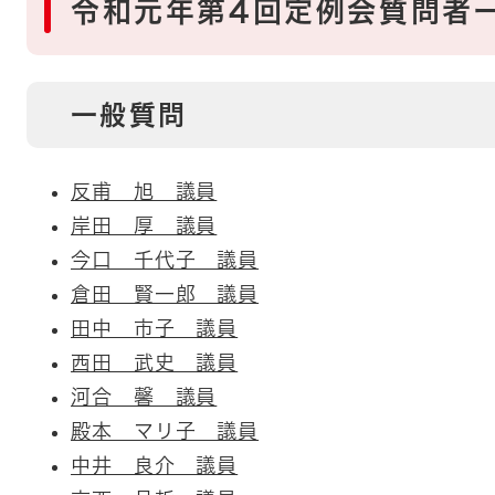
令和元年第4回定例会質問者
一般質問
反甫 旭 議員
岸田 厚 議員
今口 千代子 議員
倉田 賢一郎 議員
田中 市子 議員
西田 武史 議員
河合 馨 議員
殿本 マリ子 議員
中井 良介 議員