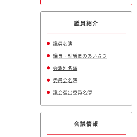
議員紹介
議員名簿
議長・副議長のあいさつ
会派別名簿
委員会名簿
議会選出委員名簿
会議情報