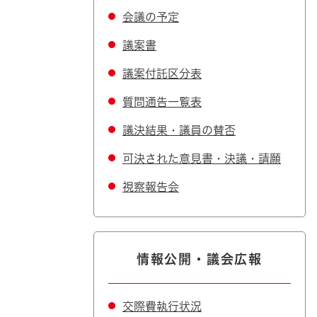
会議の予定
議案書
議案付託区分表
質問通告一覧表
議決結果・議員の賛否
可決された意見書・決議・請願
視察報告会
情報公開・議会広報
交際費執行状況