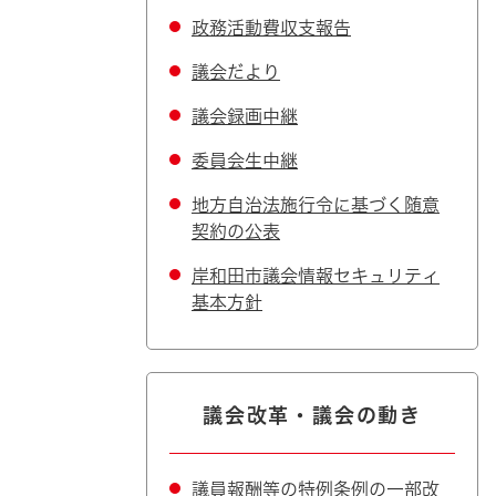
政務活動費収支報告
議会だより
議会録画中継
委員会生中継
地方自治法施行令に基づく随意
契約の公表
岸和田市議会情報セキュリティ
基本方針
議会改革・議会の動き
議員報酬等の特例条例の一部改