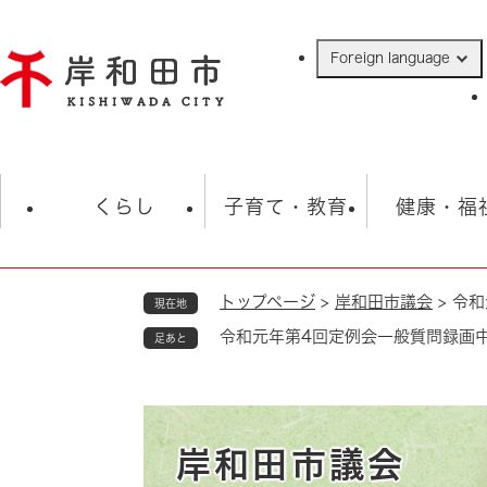
ペ
ー
Foreign language
ジ
の
先
頭
で
防災・緊急情報
救急・消防
ハ
す
くらし
子育て・教育
健康・福
。
トップページ
>
岸和田市議会
>
令和
現在地
相談
学校
住民票・戸籍
観光
福祉・
令和元年第4回定例会一般質問録画
足あと
税金
保険・年金
歴史
ごみ・衛生・動物
救急・消防
防災・防犯
上水道・下水道
岸和田市議会