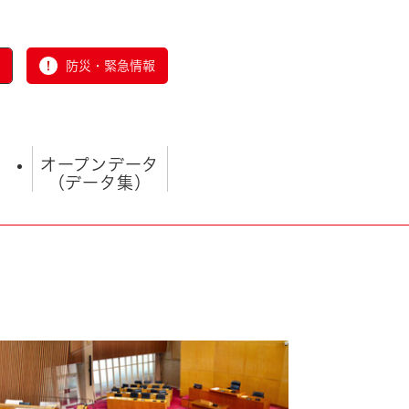
防災・緊急情報
オープンデータ
（データ集）
とじる