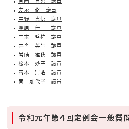
京西 且哲 議員
友永 修 議員
宇野 真悟 議員
桑原 佳一 議員
堂本 啓祐 議員
井舎 英生 議員
岩崎 雅秋 議員
松本 妙子 議員
雪本 清浩 議員
南 加代子 議員
令和元年第4回定例会一般質