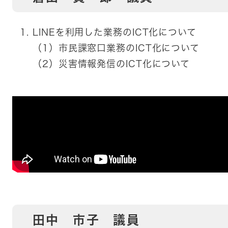
LINEを利用した業務のICT化について
（1）市民課窓口業務のICT化について
（2）災害情報発信のICT化について
田中 市子 議員