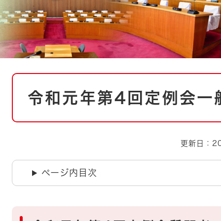
とじる
とじる
・ボラン
本
令和元年第4回定例会一
文
更新日：20
ページ内目次