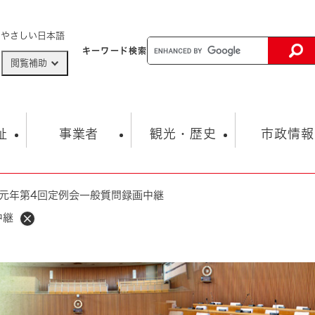
メニューを飛ばして本文へ
やさしい日本語
キーワード
検索
閲覧補助
ザードマップ
AED設置箇所
祉
事業者
観光・歴史
市政情報
元年第4回定例会一般質問録画中継
健康・生活
子育て
市の概要
入札・契約情報
観光スポット
生涯学習・スポーツ
オープンデータ
総合計画
まちづくり・協働
中継
行財政
産業振興
動画情報
人権・平和
税金
とじる
とじる
市政
環境
職員採用情報
福祉・介護
とじる
市役所・施設の案内