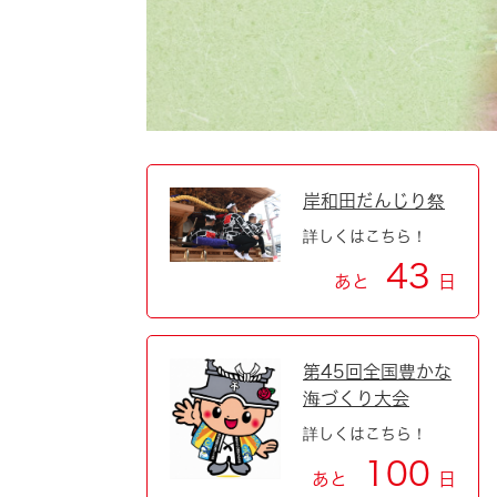
自然・環境・公園
住宅
引っ越し
おくやみ
男女共同参画
地域コミュニティ
ティア・協働
道路・河川・交通
まちづくり
岸和田だんじり祭
詳しくはこちら！
文化
国際交流
43
あと
日
とじる
第45回全国豊かな
海づくり大会
詳しくはこちら！
100
あと
日