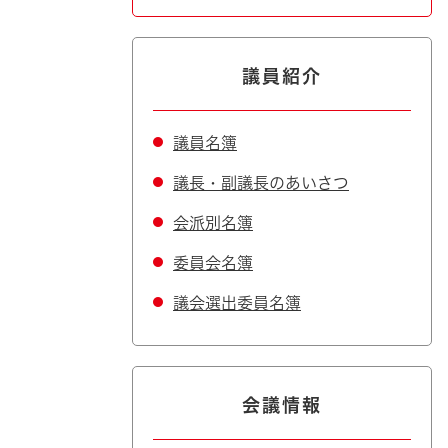
議員紹介
議員名簿
議長・副議長のあいさつ
会派別名簿
委員会名簿
議会選出委員名簿
会議情報