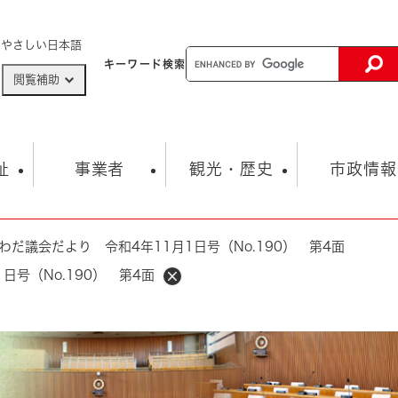
メニューを飛ばして本文へ
やさしい日本語
キーワード
検索
閲覧補助
ザードマップ
AED設置箇所
祉
事業者
観光・歴史
市政情報
わだ議会だより 令和4年11月1日号（No.190） 第4面
健康・生活
子育て
市の概要
入札・契約情報
観光スポット
生涯学習・スポーツ
オープンデータ
総合計画
まちづくり・協働
日号（No.190） 第4面
行財政
産業振興
動画情報
人権・平和
税金
とじる
とじる
市政
環境
職員採用情報
福祉・介護
とじる
市役所・施設の案内