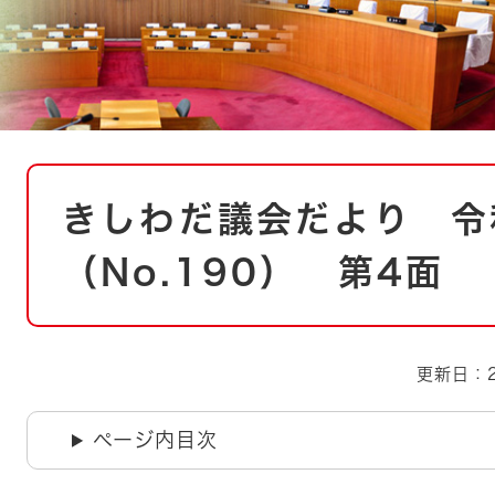
とじる
とじる
・ボラン
本
きしわだ議会だより 令
文
（No.190） 第4面
更新日：2
ページ内目次