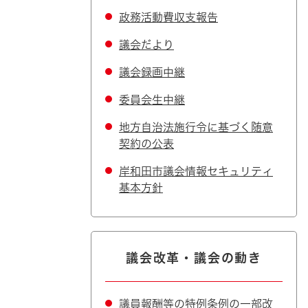
政務活動費収支報告
議会だより
議会録画中継
委員会生中継
地方自治法施行令に基づく随意
契約の公表
岸和田市議会情報セキュリティ
基本方針
議会改革・議会の動き
議員報酬等の特例条例の一部改