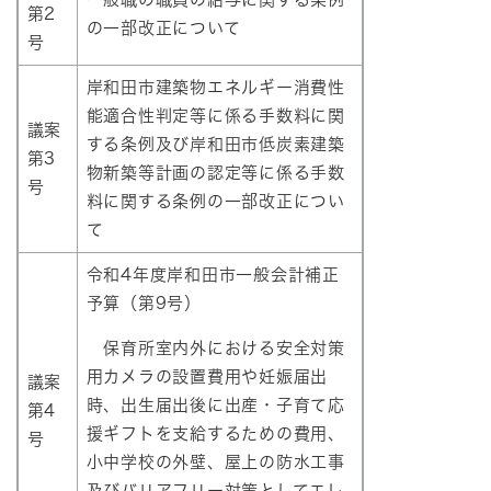
第2
の一部改正について
号
岸和田市建築物エネルギー消費性
能適合性判定等に係る手数料に関
議案
する条例及び岸和田市低炭素建築
第3
物新築等計画の認定等に係る手数
号
料に関する条例の一部改正につい
て
令和4年度岸和田市一般会計補正
予算（第9号）
保育所室内外における安全対策
用カメラの設置費用や妊娠届出
議案
時、出生届出後に出産・子育て応
第4
援ギフトを支給するための費用、
号
小中学校の外壁、屋上の防水工事
及びバリアフリー対策としてエレ