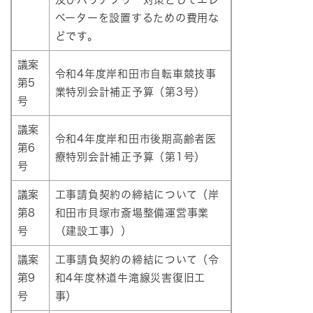
ベーターを設置するための費用な
どです。
議案
令和4年度岸和田市自転車競技事
第5
業特別会計補正予算（第3号）
号
議案
令和4年度岸和田市後期高齢者医
第6
療特別会計補正予算（第1号）
号
議案
工事請負契約の締結について（岸
第8
和田市貝塚市斎場整備運営事業
号
（建設工事））
議案
工事請負契約の締結について（令
第9
和4年度林道牛滝線災害復旧工
号
事）