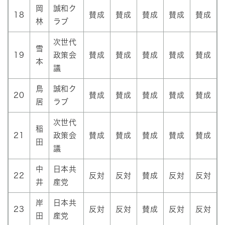
岡
誠和ク
18
賛成
賛成
賛成
賛成
賛成
林
ラブ
次世代
雪
19
政策会
賛成
賛成
賛成
賛成
賛成
本
議
鳥
誠和ク
20
賛成
賛成
賛成
賛成
賛成
居
ラブ
次世代
稲
21
政策会
賛成
賛成
賛成
賛成
賛成
田
議
中
日本共
22
反対
反対
賛成
反対
反対
井
産党
岸
日本共
23
反対
反対
賛成
反対
反対
田
産党