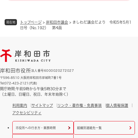
トップページ
>
岸和田市議会
>
きしわだ議会だより 令和5年5月1
現在地
日号（No.192） 第4面
岸和田市役所
法人番号6000020272027
〒596-8510 大阪府岸和田市岸城町7番1号
Tel:072-423-2121(代表)
開庁時間:午前9時から午後5時30分まで
（土曜日、日曜日、祝日、年末年始除く）
利用案内
サイトマップ
リンク・著作権・免責事項
個人情報保護
アクセシビリティ
市役所への行き方・業務時間
組織別連絡先一覧