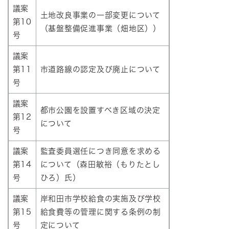
議案
土地改良事業の一部変更について
第10
（基盤整備促進事業（畑地区））
号
議案
第11
市道路線の認定及び廃止について
号
議案
都市公園を設置すべき区域の決定
第12
について
号
議案
監査委員選任につき同意を求める
第14
について（森田敏裕（もりたとし
号
ひろ）氏）
議案
岸和田市学校給食の実施及び学校
第15
給食費等の管理に関する条例の制
号
定について