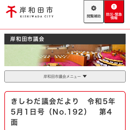
ペ
メニューを飛ばして本文へ
ー
閲
防
ジ
覧
災
の
補
・
先
助
緊
頭
Foreign language
岸和田市議会
急
で
防災・緊急情報
救急・消防
情
す
報
。
やさしい日本語
ハザードマップ
AED設置箇所
文字サイズ
拡大
標準
岸和田市議会メニュー
とじる
背景色変更
白
黒
青
本
きしわだ議会だより 令和5年
文
とじる
5月1日号（No.192） 第4
面