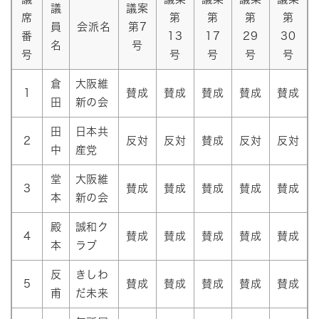
議
議案
席
第
第
第
第
員
会派名
第7
番
13
17
29
30
名
号
号
号
号
号
号
倉
大阪維
1
賛成
賛成
賛成
賛成
賛成
田
新の会
田
日本共
2
反対
反対
賛成
反対
反対
中
産党
堂
大阪維
3
賛成
賛成
賛成
賛成
賛成
本
新の会
殿
誠和ク
4
賛成
賛成
賛成
賛成
賛成
本
ラブ
反
きしわ
5
賛成
賛成
賛成
賛成
賛成
甫
だ未来