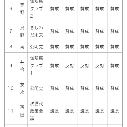
無所属
宇
6
クラブ
賛成
賛成
賛成
賛成
賛成
野
2
烏
きしわ
7
賛成
賛成
賛成
賛成
賛成
野
だ未来
8
南
公明党
賛成
賛成
賛成
賛成
賛成
無所属
井
9
クラブ
賛成
反対
反対
反対
賛成
舎
1
友
10
公明党
賛成
賛成
賛成
賛成
賛成
永
次世代
西
11
政策会
議長
議長
議長
議長
議長
田
議