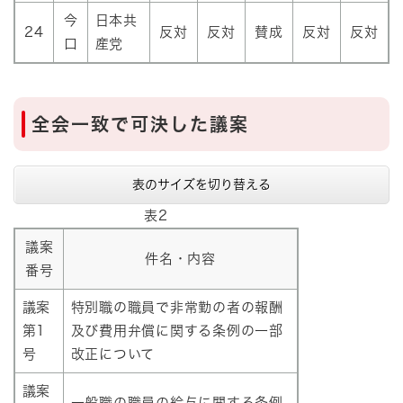
今
日本共
24
反対
反対
賛成
反対
反対
口
産党
全会一致で可決した議案
表のサイズを切り替える
表2
議案
件名・内容
番号
議案
特別職の職員で非常勤の者の報酬
第1
及び費用弁償に関する条例の一部
号
改正について
議案
一般職の職員の給与に関する条例