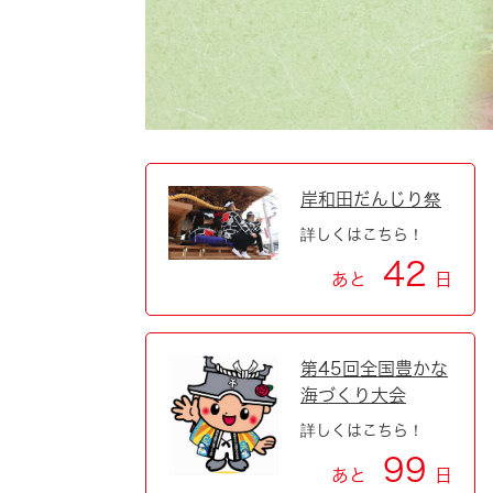
自然・環境・公園
住宅
引っ越し
おくやみ
男女共同参画
地域コミュニティ
ティア・協働
道路・河川・交通
まちづくり
岸和田だんじり祭
詳しくはこちら！
文化
国際交流
42
あと
日
とじる
第45回全国豊かな
海づくり大会
詳しくはこちら！
99
あと
日