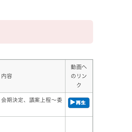
動画へ
内容
のリン
ク
、会期決定、議案上程～委