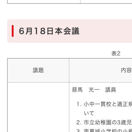
6月18日本会議
表2
議題
内容
昼馬 光一 議員
​小中一貫校と適正
いて
市立幼稚園の3歳
東葛城小学校の小