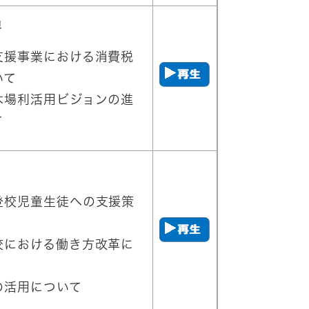
員
支援事業における消費税
いて
木場利活用ビジョンの進
て
登校児童生徒への支援策
校における働き方改革に
の活用について