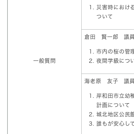
災害時におけ
ついて
倉田 賢一郎 議
市内の桜の管
一般質問
夜間学級につ
海老原 友子 議
​岸和田市立幼
計画について
城北地区公民
誰もが安心し