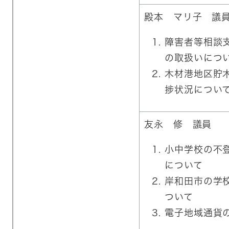
殿本 マリ子 議
​障害者等相談
の取扱いにつ
木材港地区貯
捗状況につい
友永 修 議員​
​小中学校の不
について
岸和田市の学
ついて
電子地域通貨