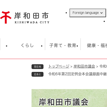
ペ
ー
Foreign language
ジ
の
先
頭
で
防災・緊急情報
救急・消防
ハ
す
くらし
子育て・教育
健康・福
。
トップページ
>
岸和田市議会
>
令和
現在地
相談
学校
住民票・戸籍
観光
福祉・
令和6年第2回定例会本会議録画中継
足あと
税金
保険・年金
歴史
ごみ・衛生・動物
救急・消防
防災・防犯
上水道・下水道
岸和田市議会