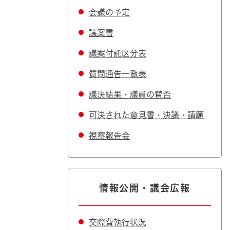
会議の予定
議案書
議案付託区分表
質問通告一覧表
議決結果・議員の賛否
可決された意見書・決議・請願
視察報告会
情報公開・議会広報
交際費執行状況