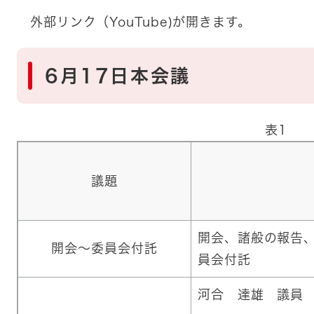
外部リンク（YouTube)が開きます。
6月17日本会議
表1
議題
開会、諸般の報告
開会～委員会付託
員会付託
河合 達雄 議員