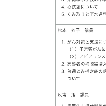
心技館について
くみ取りと下水道
松本 妙子 議員
​がん対策と支援に
（1）子宮頸がん
（2）アピアラン
高齢者の補聴器購
普通ごみ指定袋の
ついて
反甫 旭 議員