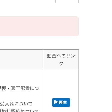
動画へのリン
ク
規模・適正配置につ
児受入れについて
規模特認校について