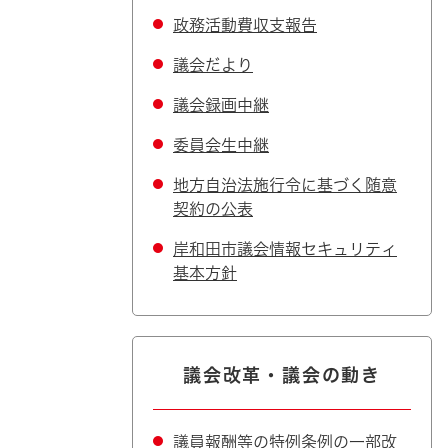
政務活動費収支報告
議会だより
議会録画中継
委員会生中継
地方自治法施行令に基づく随意
契約の公表
岸和田市議会情報セキュリティ
基本方針
議会改革・議会の動き
議員報酬等の特例条例の一部改