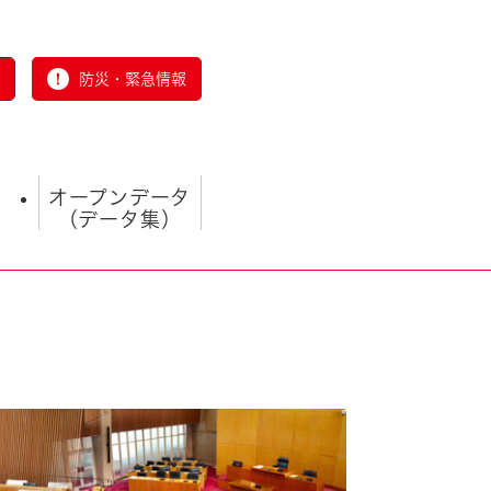
防災・緊急情報
オープンデータ
（データ集）
とじる