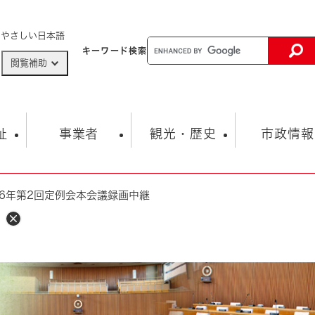
メニューを飛ばして本文へ
やさしい日本語
キーワード
検索
閲覧補助
ザードマップ
AED設置箇所
祉
事業者
観光・歴史
市政情報
6年第2回定例会本会議録画中継
健康・生活
子育て
市の概要
入札・契約情報
観光スポット
生涯学習・スポーツ
オープンデータ
総合計画
まちづくり・協働
行財政
産業振興
動画情報
人権・平和
税金
とじる
とじる
市政
環境
職員採用情報
福祉・介護
とじる
市役所・施設の案内