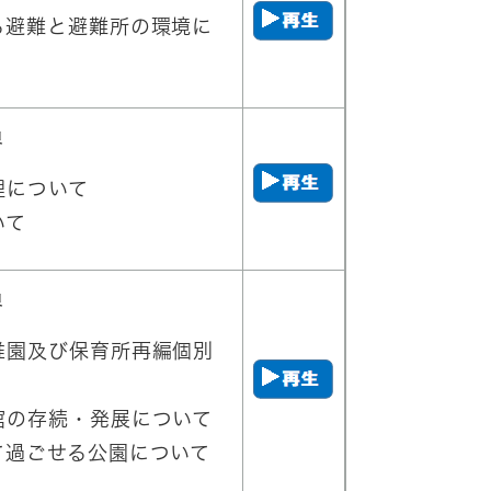
る避難と避難所の環境に
員
理について
いて
員
稚園及び保育所再編個別
館の存続・発展について
て過ごせる公園について