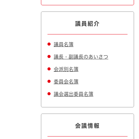
議員紹介
議員名簿
議長・副議長のあいさつ
会派別名簿
委員会名簿
議会選出委員名簿
会議情報