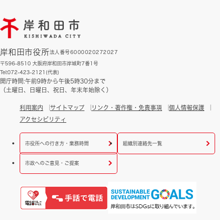
岸和田市役所
法人番号6000020272027
〒596-8510 大阪府岸和田市岸城町7番1号
Tel:072-423-2121(代表)
開庁時間:午前9時から午後5時30分まで
（土曜日、日曜日、祝日、年末年始除く）
利用案内
サイトマップ
リンク・著作権・免責事項
個人情報保護
アクセシビリティ
市役所への行き方・業務時間
組織別連絡先一覧
市政へのご意見・ご提案