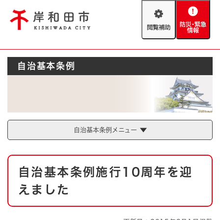
ペ
メニューを飛ばして本文へ
ー
閲
防
ジ
覧
災
の
補
・
先
助
緊
頭
Foreign language
自治基本条例
急
で
防災・緊急情報
救急・消防
情
す
報
。
やさしい日本語
ハザードマップ
AED設置箇所
文字サイズ
拡大
標準
とじる
自治基本条例メニュー
背景色変更
白
黒
青
本
自治基本条例施行10周年を迎
文
とじる
えました