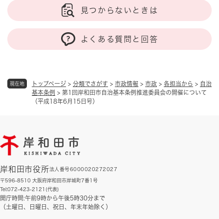
見つからないときは
よくある質問と回答
トップページ
>
分類でさがす
>
市政情報
>
市政
>
各担当から
>
自治
現在地
基本条例
>
第1回岸和田市自治基本条例推進委員会の開催について
（平成18年6月15日号）
岸和田市役所
法人番号6000020272027
〒596-8510 大阪府岸和田市岸城町7番1号
Tel:072-423-2121(代表)
開庁時間:午前9時から午後5時30分まで
（土曜日、日曜日、祝日、年末年始除く）