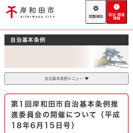
ペ
メニューを飛ばして本文へ
ー
閲
防
ジ
覧
災
の
補
・
先
助
緊
頭
Foreign language
自治基本条例
急
で
防災・緊急情報
救急・消防
情
す
報
。
やさしい日本語
ハザードマップ
AED設置箇所
文字サイズ
拡大
標準
とじる
自治基本条例メニュー
背景色変更
白
黒
青
本
第1回岸和田市自治基本条例推
文
とじる
進委員会の開催について（平成
18年6月15日号）