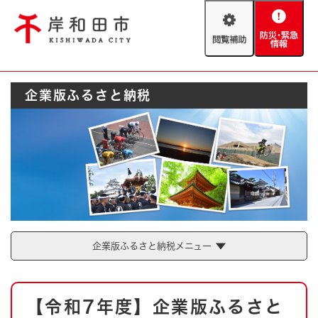
ペ
メニューを飛ばして本文へ
ー
閲
防
ジ
覧
災
の
補
・
先
助
緊
頭
Foreign language
企業版ふるさと納税
急
で
防災・緊急情報
救急・消防
情
す
報
。
やさしい日本語
ハザードマップ
AED設置箇所
文字サイズ
拡大
標準
とじる
背景色変更
白
黒
青
企業版ふるさと納税メニュー
とじる
本
【令和7年度】企業版ふるさと
文