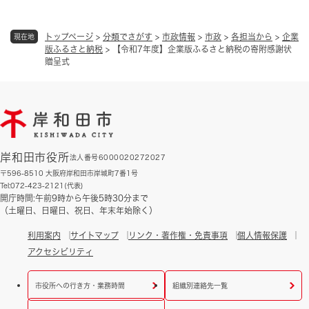
トップページ
>
分類でさがす
>
市政情報
>
市政
>
各担当から
>
企業
現在地
版ふるさと納税
>
【令和7年度】企業版ふるさと納税の寄附感謝状
贈呈式
岸和田市役所
法人番号6000020272027
〒596-8510 大阪府岸和田市岸城町7番1号
Tel:072-423-2121(代表)
開庁時間:午前9時から午後5時30分まで
（土曜日、日曜日、祝日、年末年始除く）
利用案内
サイトマップ
リンク・著作権・免責事項
個人情報保護
アクセシビリティ
市役所への行き方・業務時間
組織別連絡先一覧