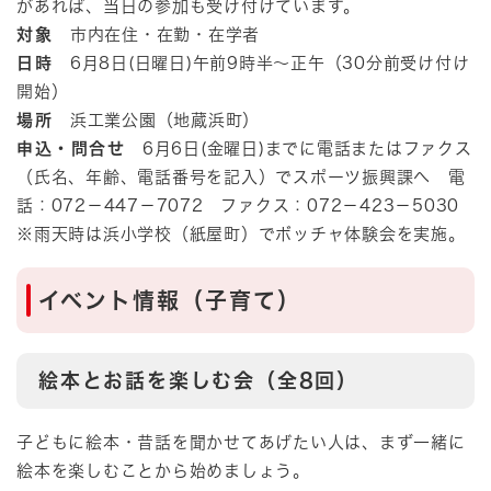
があれば、当日の参加も受け付けています。
対象
市内在住・在勤・在学者
日時
6月8日(日曜日)午前9時半～正午（30分前受け付け
開始）
場所
浜工業公園（地蔵浜町）
申込・問合せ
6月6日(金曜日)までに電話またはファクス
（氏名、年齢、電話番号を記入）でスポーツ振興課へ 電
話：072－447－7072 ファクス：072－423－5030
※雨天時は浜小学校（紙屋町）でボッチャ体験会を実施。
イベント情報（子育て）
絵本とお話を楽しむ会（全8回）
子どもに絵本・昔話を聞かせてあげたい人は、まず一緒に
絵本を楽しむことから始めましょう。