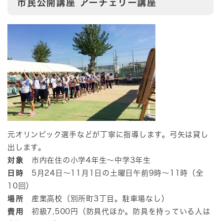
市民公開講座 アーチェリー講座
元オリンピック選手などが丁寧に指導します。弓矢は貸し
出します。
対象
市内在住の小学4年生～中学3年生
日時
5月24日～11月1日の土曜日午前9時～11時（全
10回）
場所
産業高校（別所町3丁目。駐車場なし）
費用
初級7,500円（防具代ほか。防具を持っている人は