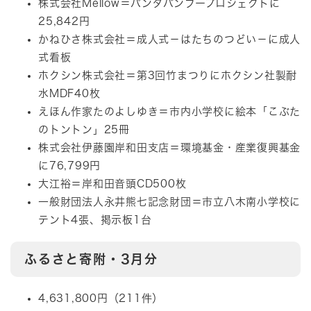
株式会社Mellow＝パンダバンブープロジェクトに
25,842円
かねひさ株式会社＝成人式－はたちのつどい－に成人
式看板
ホクシン株式会社＝第3回竹まつりにホクシン社製耐
水MDF40枚
えほん作家たのよしゆき＝市内小学校に絵本「こぶた
のトントン」25冊
株式会社伊藤園岸和田支店＝環境基金・産業復興基金
に76,799円
大江裕＝岸和田音頭CD500枚
一般財団法人永井熊七記念財団＝市立八木南小学校に
テント4張、掲示板1台
ふるさと寄附・3月分
4,631,800円（211件）