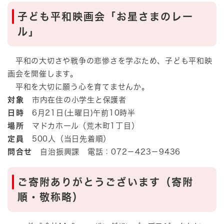
子ども平和映画会「お星さまのレー
ル」
平和の大切さや戦争の悲惨さを学ぶため、子ども平和映
画会を開催します。
平和を大切に願う心を育てませんか。
対象
市内在住の小学生と保護者
日時
6月21日(土曜日)午前10時半
場所
マドカホール（荒木町1丁目）
定員
500人（当日先着順）
問合せ
自治振興課 電話：072－423－9436
ご寄附ありがとうございます（寄附
順・敬称略）