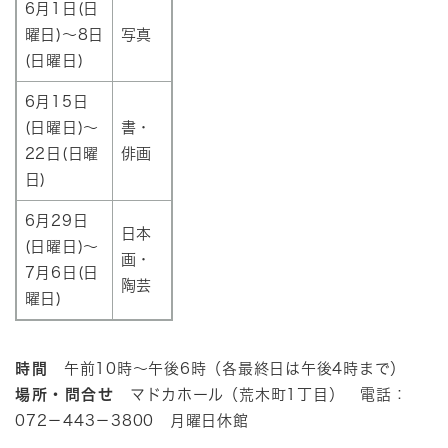
6月1日(日
曜日)～8日
写真
(日曜日)
6月15日
(日曜日)～
書・
22日(日曜
俳画
日)
6月29日
日本
(日曜日)～
画・
7月6日(日
陶芸
曜日)
時間
午前10時～午後6時（各最終日は午後4時まで）
場所・問合せ
マドカホール（荒木町1丁目） 電話：
072－443－3800 月曜日休館​