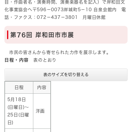
目・作曲者名・演奏時間、演奏楽器名を記入）で岸和田文
化事業協会へ〒596－0073岸城町5－10 自泉会館内 電
話・ファクス：072－437－3801 月曜日休館
第76回 岸和田市市展
市民の皆さんから寄せられた力作を展示します。
日程・内容
表のとおり​
表のサイズを切り替える
日程
内容
5月18日
(日曜日)～
洋画
25日(日曜
日)