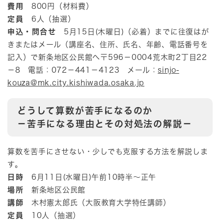
費用
800円（材料費）
定員
6人（抽選）
申込・問合せ
5月15日(木曜日)（必着）までに往復はが
きまたはメール（講座名、住所、氏名、年齢、電話番号を
記入）で新条地区公民館へ〒596－0004荒木町2丁目22
－8 電話：072－441－4123 メール：
sinjo-
kouza@mk.city.kishiwada.osaka.jp
どうして算数が苦手になるのか
－苦手になる理由とその対処法の解説－
算数を苦手にさせない・少しでも克服する方法を解説しま
す。
日時
6月11日(水曜日)午前10時半～正午
場所
新条地区公民館
講師
木村憲太郎氏（大阪教育大学特任講師）
定員
10人（抽選）