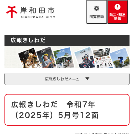
ペ
メニューを飛ばして本文へ
ー
閲
防
ジ
覧
災
の
補
・
先
助
緊
頭
Foreign language
広報きしわだ
急
で
防災・緊急情報
救急・消防
情
す
報
。
やさしい日本語
ハザードマップ
AED設置箇所
文字サイズ
拡大
標準
広報きしわだメニュー
とじる
背景色変更
白
黒
青
本
広報きしわだ 令和7年
文
とじる
（2025年）5月号12面