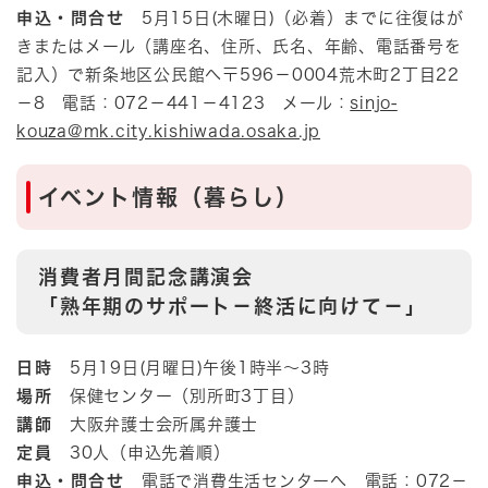
申込・問合せ
5月15日(木曜日)（必着）までに往復はが
きまたはメール（講座名、住所、氏名、年齢、電話番号を
記入）で新条地区公民館へ〒596－0004荒木町2丁目22
－8 電話：072－441－4123 メール：
sinjo-
kouza@mk.city.kishiwada.osaka.jp
イベント情報（暮らし）
消費者月間記念講演会
「熟年期のサポート－終活に向けて－」
日時
5月19日(月曜日)午後1時半～3時
場所
保健センター（別所町3丁目）
講師
大阪弁護士会所属弁護士
定員
30人（申込先着順）
申込・問合せ
電話で消費生活センターへ 電話：072－