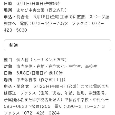
日時
6月1日(日曜日)午前9時
場所
まなび中央公園（西之内町）
申込・問合せ
5月16日(金曜日)までに直接、スポーツ振
興課へ 電話：072－447－7072 ファクス：072－
423－5030
剣道
種目
個人戦（トーナメント方式）
対象
市内在住・在勤・在学の小・中学生、高校生
日時
6月8日(日曜日)午前10時
場所
中央体育館（作才町1丁目）
申込・問合せ
5月23日(金曜日)（必着）までに電話また
は郵送・ファクス（住所、氏名、年齢、性別、電話番号、
所属団体名または学校名を記入）で桜台中学校・中村へ〒
596－0823下松町1255 電話：090－2115－3713
ファクス：072－426－0284