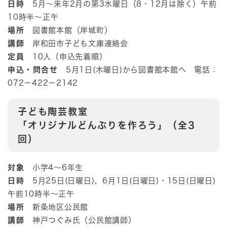
日時
5月～来年2月の第3水曜日（8・12月は除く）午前
10時半～正午
場所
図書館本館（岸城町）
講師
岸和田市子ども文庫連絡会
定員
10人（申込先着順）
申込・問合せ
5月1日(木曜日)から図書館本館へ 電話：
072－422－2142
子ども陶芸教室
「オリジナルどんぶりを作ろう」（全3
回）
対象
小学4～6年生
日時
5月25日(日曜日)、6月1日(日曜日)・15日(日曜日)
午前10時半～正午
場所
新条地区公民館
講師
神戸つぐみ氏（公民館講師）