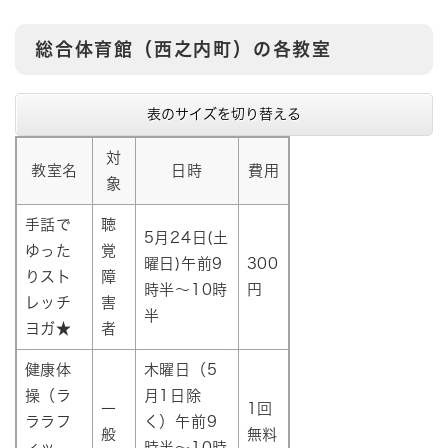
総合体育館（西之内町）の各教室
表のサイズを切り替える
対
教室名
日時
費用
象
手話で
聴
5月24日(土
ゆった
覚
曜日)午前9
300
りスト
障
時半～10時
円
レッチ
害
半
ヨガ★
者
健康体
木曜日（5
操（ラ
月1日除
一
1回
ララフ
く）午前9
般
無料
ィッ
時半～10時