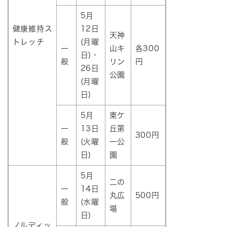
5月
健康維持ス
12日
天神
トレッチ
(月曜
一
山キ
各300
日)・
般
リン
円
26日
公園
(月曜
日)
5月
東ケ
一
13日
丘第
300円​
般
(火曜
一公
日)
園
5月
二の
一
14日
丸広
500円
般
(水曜
場
日)
ノルディッ