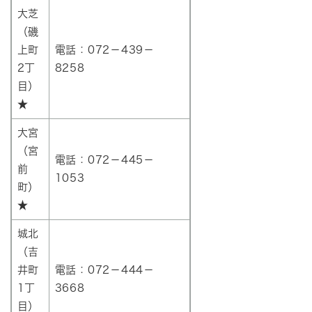
大芝
（磯
上町
電話：072－439－
2丁
8258
目）
★
大宮
（宮
電話：072－445－
前
1053
町）
★
城北
（吉
井町
電話：072－444－
1丁
3668
目）