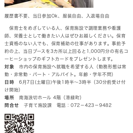
履歴書不要、当日参加Ok、服装自由、入退場自由
保育士をめざしている人、保育施設で調理業務や看護
師、栄養士として働きたい人はぜひお越しください。保育
士資格のない人でも、保育補助の仕事があります。事前予
約の上、当日ブースを3カ所以上回ると1,000円分の有名コ
ーヒーショップのギフトカードをプレゼントします。
対象
市内の保育施設へ就職を希望する人（勤務形態は常
勤・非常勤・パート・アルバイト。年齢・学年不問）
日時
6月7日(土曜日)午後1時半～3時半（30分前受け付
け開始）
場所
南海浪切ホール 4階（港緑町）
問合せ
子育て施設課 電話：072－423－9482