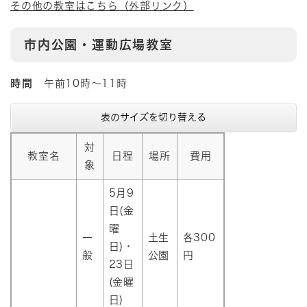
その他の教室はこちら（外部リンク）
市内公園・運動広場教室
時間
午前10時～11時
表のサイズを切り替える
対
教室名
日程
場所
費用
象
5月9
日(金
曜
一
土生
各300
日)・
般
公園
円
23日
(金曜
日)