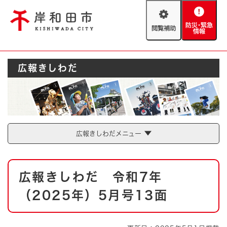
ペ
メニューを飛ばして本文へ
ー
閲
防
ジ
覧
災
の
補
・
先
助
緊
頭
Foreign language
広報きしわだ
急
で
防災・緊急情報
救急・消防
情
す
報
。
やさしい日本語
ハザードマップ
AED設置箇所
文字サイズ
拡大
標準
広報きしわだメニュー
とじる
背景色変更
白
黒
青
本
広報きしわだ 令和7年
文
とじる
（2025年）5月号13面