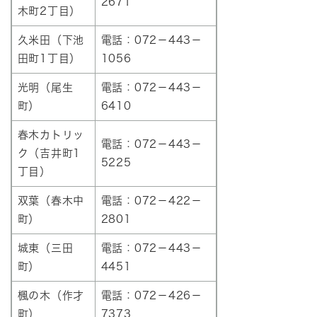
2671
木町2丁目）
久米田（下池
電話：072－443－
田町1丁目）
1056
光明（尾生
電話：072－443－
町）
6410
春木カトリッ
電話：072－443－
ク（吉井町1
5225
丁目）
双葉（春木中
電話：072－422－
町）
2801
城東（三田
電話：072－443－
町）
4451
楓の木（作才
電話：072－426－
町）
7373