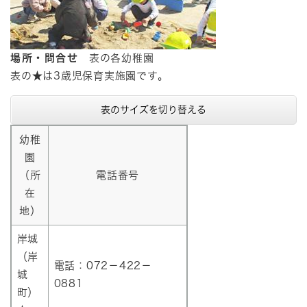
場所・問合せ
表の各幼稚園
​表の★は3歳児保育実施園です。
表のサイズを切り替える
幼稚
園
（所
電話番号
在
地）
岸城
（岸
電話：072－422－
城
0881
町）