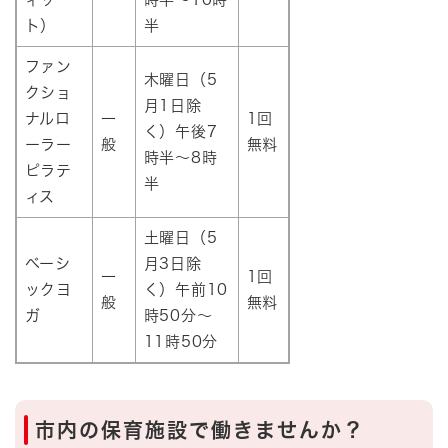
ト）
半
ファン
木曜日（5
クショ
月1日除
ナルロ
一
1回
く）午後7
ーラー
般
無料
時半～8時
ピラテ
半
ィス
土曜日（5
ベーシ
月3日除
一
1回
ックヨ
く）午前10
般
無料
ガ
時50分～
11時50分
市内の保育施設で働きませんか？