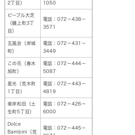
2丁目）
1050
ピープル大芝
電話：072－438－
（磯上町3丁
3571
目）
五風会（岸城
電話：072－431－
町）
3449
この花（春木
電話：072－444－
旭町）
5087
星光（荒木町
電話：072－443－
1丁目）
4819
東岸和田（土
電話：072－426－
生町5丁目）
6000
Dolce
電話：072－445－
Bambini（荒