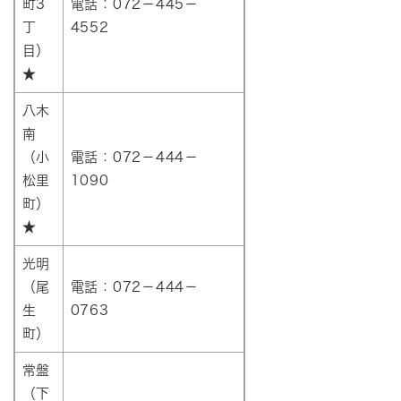
町3
電話：072－445－
丁
4552
目）
★
八木
南
（小
電話：072－444－
松里
1090
町）
★
光明
（尾
電話：072－444－
生
0763
町）
常盤
（下