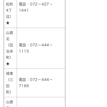
松町
電話：072－427－
4丁
1441
目）
★
山直
北
（田
電話：072－444－
治米
1115
町）
★
城東
（三
電話：072－444－
田
7186
町）
山直