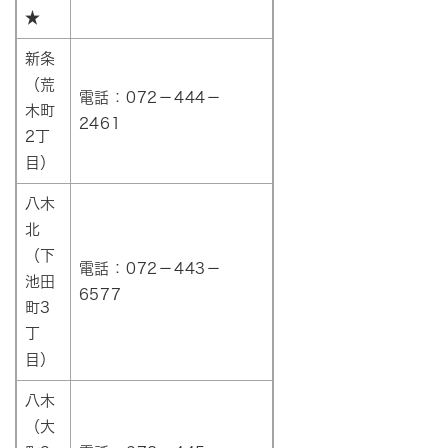
★
新条
（荒
電話：072－444－
木町
2461
2丁
目）
八木
北
（下
電話：072－443－
池田
6577
町3
丁
目）
八木
（大