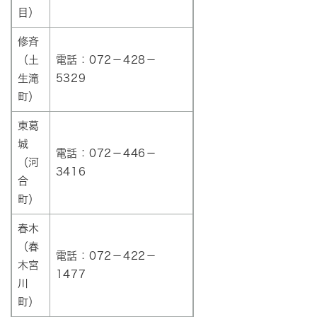
目）
修斉
（土
電話：072－428－
生滝
5329
町）
東葛
城
電話：072－446－
（河
3416
合
町）
春木
（春
電話：072－422－
木宮
1477
川
町）