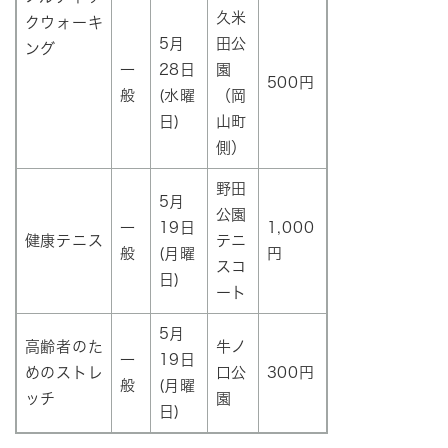
久米
クウォーキ
5月
田公
ング
一
28日
園
500円
般
(水曜
（岡
日)
山町
側）
野田
5月
公園
一
19日
1,000
健康テニス
テニ
般
(月曜
円
スコ
日)
ート
5月
高齢者のた
牛ノ
一
19日
めのストレ
口公
300円
般
(月曜
ッチ
園
日)