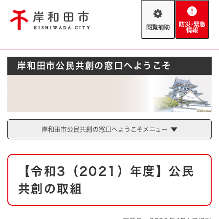
ペ
メニューを飛ばして本文へ
ー
閲
防
ジ
覧
災
の
補
・
先
助
緊
頭
Foreign language
岸和田市公民共創の窓口へようこそ
急
で
防災・緊急情報
救急・消防
情
す
報
。
やさしい日本語
ハザードマップ
AED設置箇所
文字サイズ
拡大
標準
とじる
岸和田市公民共創の窓口へようこそメニュー
背景色変更
白
黒
青
本
【令和3（2021）年度】公民
文
とじる
共創の取組