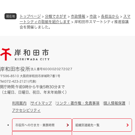
トップページ
>
分類でさがす
>
市政情報
>
市政
>
各担当から
>
スマ
現在地
ートシティの取組を紹介します
>
岸和田市スマートシティ推進協議
会を開催しました。
岸和田市役所
法人番号6000020272027
〒596-8510 大阪府岸和田市岸城町7番1号
Tel:072-423-2121(代表)
開庁時間:午前9時から午後5時30分まで
（土曜日、日曜日、祝日、年末年始除く）
利用案内
サイトマップ
リンク・著作権・免責事項
個人情報保護
アクセシビリティ
市役所への行き方・業務時間
組織別連絡先一覧