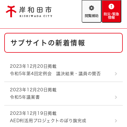
ペ
メニューを飛ばして本文へ
ー
閲
防
ジ
覧
災
の
補
・
先
助
緊
頭
Foreign language
本
急
で
防災・緊急情報
救急・消防
サブサイトの新着情報
文
情
す
報
。
やさしい日本語
ハザードマップ
AED設置箇所
2023年12月20日掲載
文字サイズ
拡大
標準
令和5年第4回定例会 議決結果・議員の賛否
とじる
背景色変更
白
黒
青
2023年12月20日掲載
令和5年議案書
とじる
2023年12月19日掲載
AED利活用プロジェクトのぼり旗完成