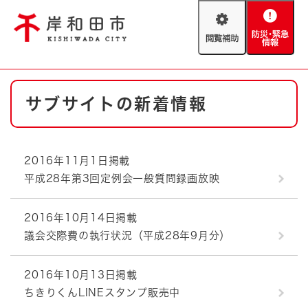
ペ
メニューを飛ばして本文へ
ー
閲
防
ジ
覧
災
の
補
・
先
助
緊
頭
Foreign language
本
急
で
防災・緊急情報
救急・消防
サブサイトの新着情報
文
情
す
報
。
やさしい日本語
ハザードマップ
AED設置箇所
2016年11月1日掲載
文字サイズ
拡大
標準
平成28年第3回定例会一般質問録画放映
とじる
背景色変更
白
黒
青
2016年10月14日掲載
議会交際費の執行状況（平成28年9月分）
とじる
2016年10月13日掲載
ちきりくんLINEスタンプ販売中