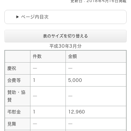
更新日：2018年4月16日掲載
ページ内目次
表のサイズを切り替える
平成30年3月分
件数
金額
慶祝
―
―
会費等
1
5,000
賛助・協
―
―
賛
弔慰金
1
12,960
見舞
―
―