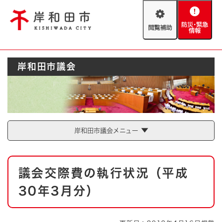
ペ
メニューを飛ばして本文へ
ー
閲
防
ジ
覧
災
の
補
・
先
助
緊
頭
Foreign language
岸和田市議会
急
で
防災・緊急情報
救急・消防
情
す
報
。
やさしい日本語
ハザードマップ
AED設置箇所
文字サイズ
拡大
標準
岸和田市議会メニュー
とじる
背景色変更
白
黒
青
本
議会交際費の執行状況（平成
文
とじる
30年3月分）