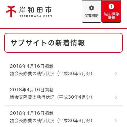
ペ
メニューを飛ばして本文へ
ー
閲
防
ジ
覧
災
の
補
・
先
助
緊
頭
Foreign language
本
急
で
防災・緊急情報
救急・消防
サブサイトの新着情報
文
情
す
報
。
やさしい日本語
ハザードマップ
AED設置箇所
2018年4月16日掲載
文字サイズ
拡大
標準
議会交際費の執行状況（平成30年5月分）
とじる
背景色変更
白
黒
青
2018年4月16日掲載
議会交際費の執行状況（平成30年4月分）
とじる
2018年4月16日掲載
議会交際費の執行状況（平成30年3月分）