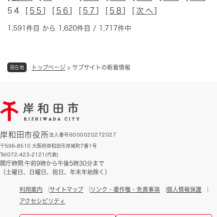
54 [
55
] [
56
] [
57
] [
58
] [
次へ
]
1,591件目 から 1,620件目 / 1,717件中
トップページ
>
サブサイトの新着情報
現在地
岸和田市役所
法人番号6000020272027
〒596-8510 大阪府岸和田市岸城町7番1号
Tel:072-423-2121(代表)
開庁時間:午前9時から午後5時30分まで
（土曜日、日曜日、祝日、年末年始除く）
利用案内
サイトマップ
リンク・著作権・免責事項
個人情報保護
アクセシビリティ