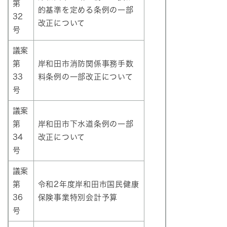
第
的基準を定める条例の一部
32
改正について
号
議案
第
岸和田市消防関係事務手数
33
料条例の一部改正について
号
議案
第
岸和田市下水道条例の一部
34
改正について
号
議案
第
令和2年度岸和田市国民健康
36
保険事業特別会計予算
号