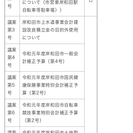
について（市営東岸和田駅
号
自転車等駐車場））
議案
岸和田市上水道事業会計建
第3
設改良積立金の目的外使用
号
について
議案
令和元年度岸和田市一般会
第4
計補正予算（第4号）
号
議案
令和元年度岸和田市国民健
第5
康保険事業特別会計補正予
号
算（第2号）
議案
令和元年度岸和田市自転車
第6
競技事業特別会計補正予算
号
（第2号）
議案
令和元年度岸和田市土地取