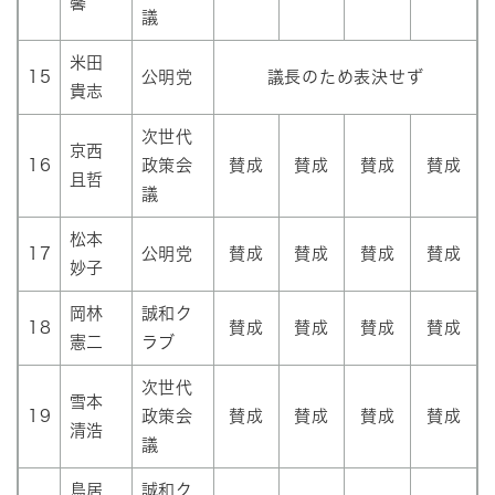
馨
議
米田
15
公明党
議長のため表決せず
貴志
次世代
京西
16
政策会
賛成
賛成
賛成
賛成
且哲
議
松本
17
公明党
賛成
賛成
賛成
賛成
妙子
岡林
誠和ク
18
賛成
賛成
賛成
賛成
憲二
ラブ
次世代
雪本
19
政策会
賛成
賛成
賛成
賛成
清浩
議
鳥居
誠和ク