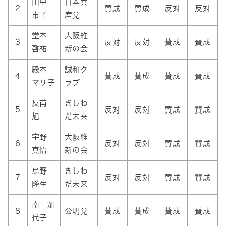
田中
日本共
2
賛成
賛成
反対
反対
市子
産党
堂本
大阪維
3
反対
反対
賛成
賛成
啓祐
新の会
殿本
誠和ク
4
賛成
賛成
賛成
賛成
マリ子
ラブ
反甫
きしわ
5
反対
反対
賛成
賛成
旭
だ未来
宇野
大阪維
6
反対
反対
賛成
賛成
真悟
新の会
烏野
きしわ
7
反対
反対
賛成
賛成
隆生
だ未来
南 加
8
公明党
賛成
賛成
賛成
賛成
代子