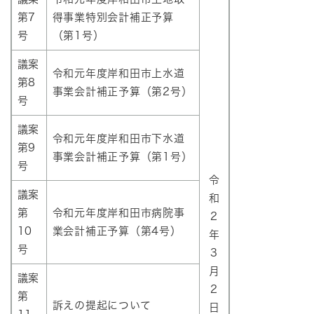
第7
得事業特別会計補正予算
号
（第1号）
議案
令和元年度岸和田市上水道
第8
事業会計補正予算（第2号）
号
議案
令和元年度岸和田市下水道
第9
事業会計補正予算（第1号）
号
令
議案
和
第
令和元年度岸和田市病院事
2
10
業会計補正予算（第4号）
年
号
3
月
議案
2
第
訴えの提起について
日