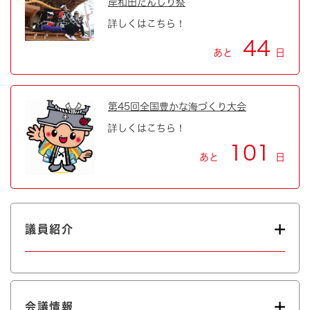
岸和田だんじり祭
詳しくはこちら！
44
あと
日
第45回全国豊かな海づくり大会
詳しくはこちら！
101
あと
日
議員紹介
会議情報