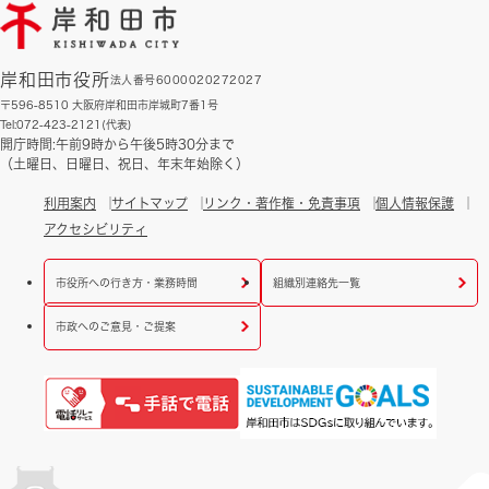
岸和田市役所
法人番号6000020272027
〒596-8510 大阪府岸和田市岸城町7番1号
Tel:072-423-2121(代表)
開庁時間:午前9時から午後5時30分まで
（土曜日、日曜日、祝日、年末年始除く）
利用案内
サイトマップ
リンク・著作権・免責事項
個人情報保護
アクセシビリティ
市役所への行き方・業務時間
組織別連絡先一覧
市政へのご意見・ご提案