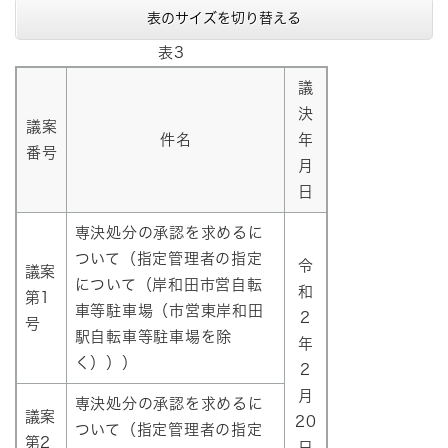
表のサイズを切り替える
表3
議
決
議案
件名
年
番号
月
日
専決処分の承認を求めるに
ついて（指定管理者の指定
令
議案
について（岸和田市営自転
和
第1
車等駐車場（市営東岸和田
2
号
駅自転車等駐車場を除
年
く）））
2
月
専決処分の承認を求めるに
議案
20
ついて（指定管理者の指定
第2
日