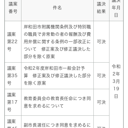
議決
議案
議決
件名
年月
番号
結果
日
岸和田市附属機関条例及び特別職
議案
の職員で非常勤の者の報酬及び費
第22
用弁償に関する条例の一部改正に
可決
号
ついて 修正案及び修正議決した
部分を除く原案
令和
議案
令和2年度岸和田市一般会計予
2年
第35
算 修正案及び修正議決した部分
可決
3月
号
を除く原案
19
議案
日
教育委員会の教育長任命につき同
第17
可決
意を求めるについて
号
議案
副市長選任につき同意を求めるに