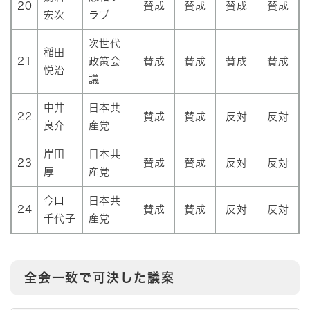
20
賛成
賛成
賛成
賛成
宏次
ラブ
次世代
稲田
21
政策会
賛成
賛成
賛成
賛成
悦治
議
中井
日本共
22
賛成
賛成
反対
反対
良介
産党
岸田
日本共
23
賛成
賛成
反対
反対
厚
産党
今口
日本共
24
賛成
賛成
反対
反対
千代子
産党
全会一致で可決した議案