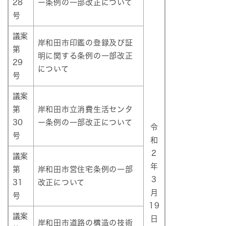
28
ー条例の一部改正について
号
議案
岸和田市印鑑の登録及び証
第
明に関する条例の一部改正
29
について
号
議案
第
岸和田市立消費生活センタ
30
ー条例の一部改正について
令
号
和
2
議案
年
第
岸和田市営住宅条例の一部
3
31
改正について
月
号
19
議案
日
岸和田市道路の構造の技術