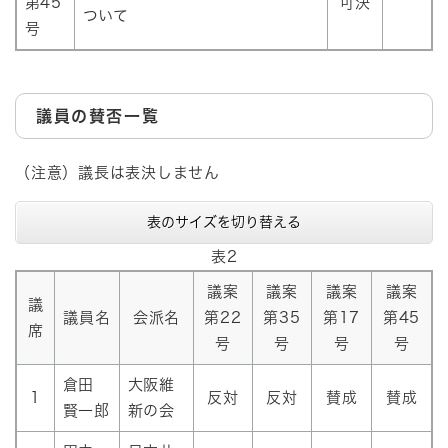
第45
可決
ついて
号
議員の賛否一覧
（注意）議長は表決しません
表のサイズを切り替える
表2
議案
議案
議案
議案
議
議員名
会派名
第22
第35
第17
第45
席
号
号
号
号
倉田
大阪維
1
反対
反対
賛成
賛成
賢一郎
新の会