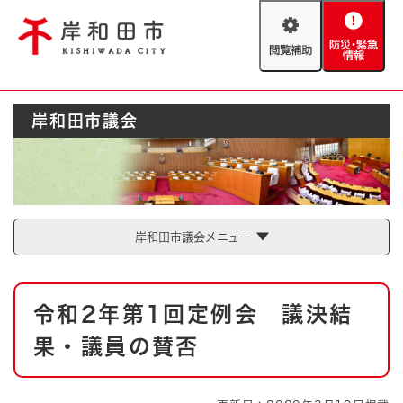
ペ
メニューを飛ばして本文へ
ー
閲
防
ジ
覧
災
の
補
・
先
助
緊
頭
Foreign language
岸和田市議会
急
で
防災・緊急情報
救急・消防
情
す
報
。
やさしい日本語
ハザードマップ
AED設置箇所
文字サイズ
拡大
標準
岸和田市議会メニュー
とじる
背景色変更
白
黒
青
本
令和2年第1回定例会 議決結
文
とじる
果・議員の賛否