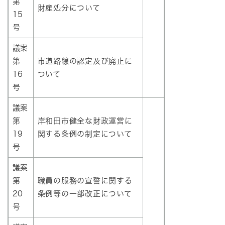
第
財産処分について
15
号
議案
第
市道路線の認定及び廃止に
16
ついて
号
議案
第
岸和田市健全な財政運営に
19
関する条例の制定について
号
議案
第
職員の服務の宣誓に関する
20
条例等の一部改正について
号