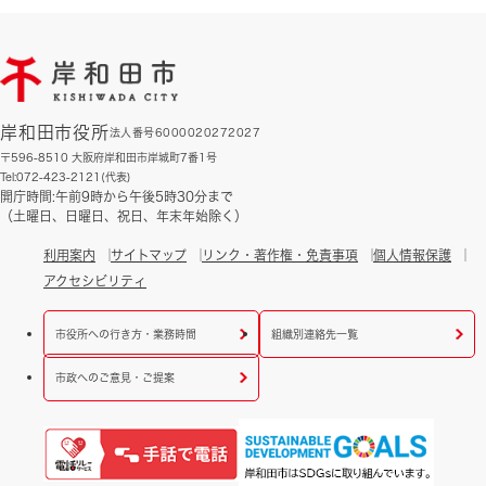
岸和田市役所
法人番号6000020272027
〒596-8510 大阪府岸和田市岸城町7番1号
Tel:072-423-2121(代表)
開庁時間:午前9時から午後5時30分まで
（土曜日、日曜日、祝日、年末年始除く）
利用案内
サイトマップ
リンク・著作権・免責事項
個人情報保護
アクセシビリティ
市役所への行き方・業務時間
組織別連絡先一覧
市政へのご意見・ご提案