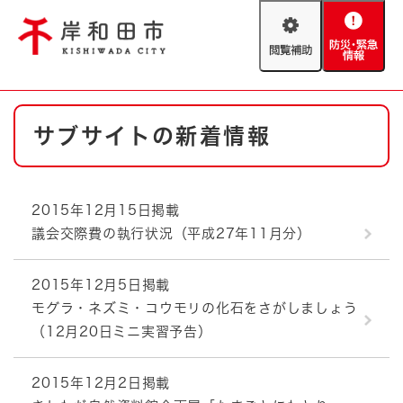
ペ
メニューを飛ばして本文へ
ー
閲
防
ジ
覧
災
の
補
・
先
助
緊
頭
Foreign language
本
急
で
防災・緊急情報
救急・消防
サブサイトの新着情報
文
情
す
報
。
やさしい日本語
ハザードマップ
AED設置箇所
2015年12月15日掲載
文字サイズ
拡大
標準
議会交際費の執行状況（平成27年11月分）
とじる
背景色変更
白
黒
青
2015年12月5日掲載
モグラ・ネズミ・コウモリの化石をさがしましょう
とじる
（12月20日ミニ実習予告）
2015年12月2日掲載