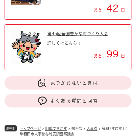
42
あと
日
第45回全国豊かな海づくり大会
詳しくはこちら！
99
あと
日
見つからないときは
よくある質問と回答
トップページ
>
組織でさがす
>
総務部
>
人事課
>
令和7年度第1回
現在地
岸和田市人事給与制度調査審議会