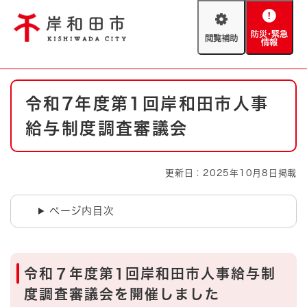
ペ
メニューを飛ばして本文へ
ー
閲
防
ジ
覧
災
の
補
・
先
助
緊
頭
Foreign language
本
急
で
防災・緊急情報
救急・消防
令和7年度第1回岸和田市人事
文
情
す
報
。
給与制度調査審議会
やさしい日本語
ハザードマップ
AED設置箇所
文字サイズ
拡大
標準
更新日：2025年10月8日掲載
とじる
背景色変更
白
黒
青
ページ内目次
とじる
令和７年度第1回岸和田市人事給与制
度調査審議会を開催しました