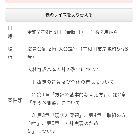
表のサイズを切り替える
日
令和7年9月5日（金曜日） 午後2時から
時
場
職員会館 2階 大会議室（岸和田市岸城町5番8
所
号）
人材育成基本方針の改定について
1.改定の背景及び全体の構成について
2.第1章「方針の基本的な考え方」、第2章
案件等
「あるべき姿」について
3.第3章「現状と課題」、第4章「取組の方
向性」、第5章「方針実現のため
に」について