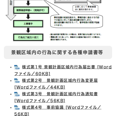
景観区域内の行為に関する各種申請書等
様式第1号 景観計画区域内行為届出書 [Word
ファイル／60KB]
様式第2号 景観計画区域内行為変更届
[Wordファイル／44KB]
様式第3号 景観計画区域内行為通知書
[Wordファイル／56KB]
様式第4号 事前協議 [Wordファイル／
56KB]