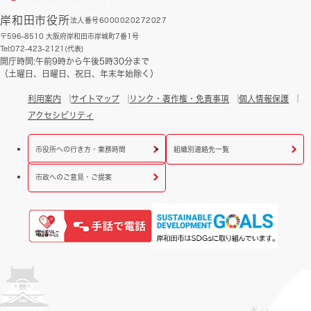
岸和田市役所
法人番号6000020272027
〒596-8510 大阪府岸和田市岸城町7番1号
Tel:072-423-2121(代表)
開庁時間:午前9時から午後5時30分まで
（土曜日、日曜日、祝日、年末年始除く）
利用案内
サイトマップ
リンク・著作権・免責事項
個人情報保護
アクセシビリティ
市役所への行き方・業務時間
組織別連絡先一覧
市政へのご意見・ご提案