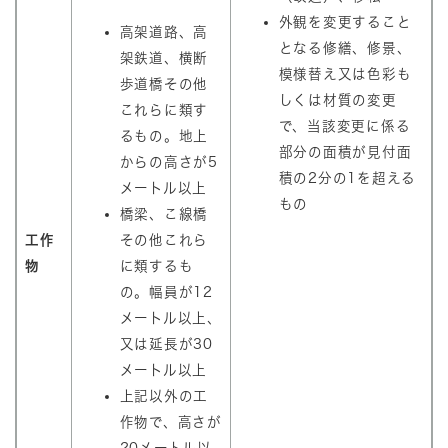
外観を変更すること
高架道路、高
となる修繕、修景、
架鉄道、横断
模様替え又は色彩も
歩道橋その他
しくは材質の変更
これらに類す
で、当該変更に係る
るもの。地上
部分の面積が見付面
からの高さが5
積の2分の1を超える
メートル以上
もの
橋梁、こ線橋
工作
その他これら
物
に類するも
の。幅員が12
メートル以上、
又は延長が30
メートル以上
上記以外の工
作物で、高さが