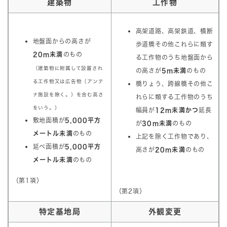
建築物
工作物
高架道路、高架鉄道、横断
地盤面からの高さが
歩道橋その他これらに類す
20m未満
のもの
る工作物のうち地盤面から
（建築物に附属して設置され
の高さが
5m未満
のもの
る工作物又は広告物（アンテ
橋りょう、跨線橋その他こ
ナ施設を除く。）を含む高さ
れらに類する工作物のうち
をいう。）
幅員が
12m未満かつ
延長
敷地面積が
5,000平方
が
30m未満
のもの
メートル未満
のもの
上記を除く工作物であり、
延べ面積が
5,000
平方
高さが
20m未満
のもの
メートル
未満
のもの
（第1項）
（第2項）
特定基地局
外観変更