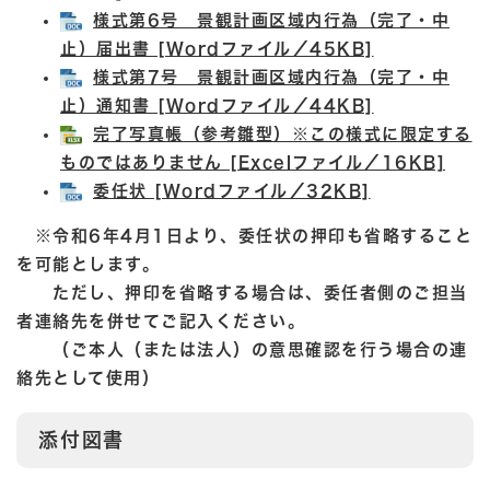
様式第6号 景観計画区域内行為（完了・中
止）届出書 [Wordファイル／45KB]
様式第7号 景観計画区域内行為（完了・中
止）通知書 [Wordファイル／44KB]
完了写真帳（参考雛型）※この様式に限定する
ものではありません [Excelファイル／16KB]
委任状 [Wordファイル／32KB]
​ ※令和6年4月1日より、委任状の押印も省略すること
を可能とします。
ただし、押印を省略する場合は、委任者側のご担当
者連絡先を併せてご記入ください。
（ご本人（または法人）の意思確認を行う場合の連
絡先として使用）
添付図書