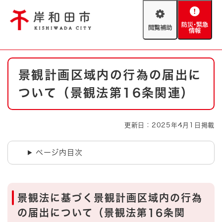
ペ
メニューを飛ばして本文へ
ー
閲
防
ジ
覧
災
の
補
・
先
助
緊
頭
Foreign language
本
急
で
防災・緊急情報
救急・消防
景観計画区域内の行為の届出に
文
情
す
報
。
ついて（景観法第16条関連）
やさしい日本語
ハザードマップ
AED設置箇所
文字サイズ
拡大
標準
更新日：2025年4月1日掲載
とじる
背景色変更
白
黒
青
ページ内目次
とじる
景観法に基づく景観計画区域内の行為
の届出について（景観法第16条関