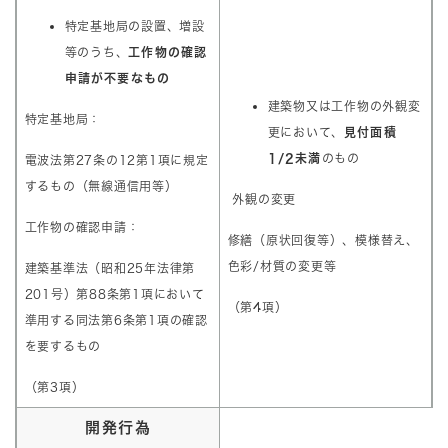
特定基地局の設置、増設
等のうち、
工作物の確認
申請が不要なもの
建築物又は工作物の外観変
特定基地局：
更において、
見付面積
1/2未満
のもの
電波法第27条の12第1項に規定
するもの（無線通信用等）
外観の変更
工作物の確認申請：
修繕（原状回復等）、模様替え、
色彩/材質の変更等
建築基準法（昭和25年法律第
201号）第88条第1項において
（第4項）
準用する同法第6条第1項の確認
を要するもの
（第3項）
開発行為