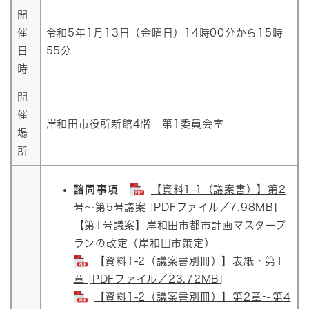
開
催
令和5年1月13日（金曜日）14時00分から15時
日
55分
時
開
催
岸和田市役所新館4階 第1委員会室
場
所
諮問事項
【資料1-1（議案書）】第2
号～第5号議案 [PDFファイル／7.98MB]
【第1号議案】岸和田市都市計画マスタープ
ランの改定（岸和田市策定）
【資料1-2（議案書別冊）】表紙・第1
章 [PDFファイル／23.72MB]
【資料1-2（議案書別冊）】第2章～第4