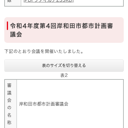
録
[PDFファイル／233KB]
令和4年度第4回岸和田市都市計画審
議会
下記のとおり会議を開催いたしました。
表のサイズを切り替える
表2
審
議
会
岸和田市都市計画審議会
の
名
称