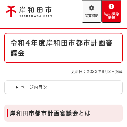
ペ
メニューを飛ばして本文へ
ー
閲
防
ジ
覧
災
の
補
・
先
助
緊
頭
Foreign language
本
急
で
防災・緊急情報
救急・消防
令和4年度岸和田市都市計画審
文
情
す
報
。
議会
やさしい日本語
ハザードマップ
AED設置箇所
文字サイズ
拡大
標準
更新日：2023年8月2日掲載
とじる
背景色変更
白
黒
青
ページ内目次
とじる
岸和田市都市計画審議会とは