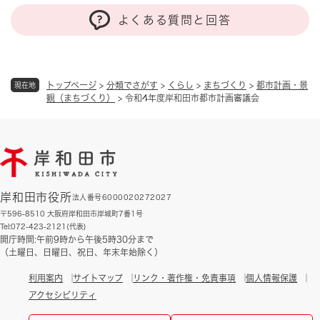
よくある質問と回答
トップページ
>
分類でさがす
>
くらし
>
まちづくり
>
都市計画・景
現在地
観（まちづくり）
>
令和4年度岸和田市都市計画審議会
岸和田市役所
法人番号6000020272027
〒596-8510 大阪府岸和田市岸城町7番1号
Tel:072-423-2121(代表)
開庁時間:午前9時から午後5時30分まで
（土曜日、日曜日、祝日、年末年始除く）
利用案内
サイトマップ
リンク・著作権・免責事項
個人情報保護
アクセシビリティ