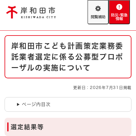
ペ
メニューを飛ばして本文へ
ー
閲
防
ジ
覧
災
の
補
・
先
助
緊
頭
Foreign language
本
急
で
防災・緊急情報
救急・消防
岸和田市こども計画策定業務委
文
情
す
報
。
託業者選定に係る公募型プロポ
やさしい日本語
ハザードマップ
AED設置箇所
ーザルの実施について
文字サイズ
拡大
標準
とじる
更新日：2026年7月31日掲載
背景色変更
白
黒
青
ページ内目次
とじる
選定結果等