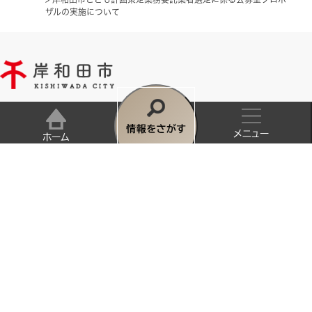
ザルの実施について
岸和田市役所
法人番号6000020272027
〒596-8510 大阪府岸和田市岸城町7番1号
情
Tel:072-423-2121(代表)
報
メ
開庁時間:午前9時から午後5時30分まで
ホ
を
（土曜日、日曜日、祝日、年末年始除く）
ニ
ー
とじる
さ
ュ
ム
利用案内
サイトマップ
リンク・著作権・免責事項
個人情報保護
が
ー
くらし
アクセシビリティ
す
キーワード
検索
市役所への行き方・業務時間
組織別連絡先一覧
子育て・教育
相談
市政へのご意見・ご提案
健康・福祉
学校
検
すべて
住民票・戸籍
索
ページ