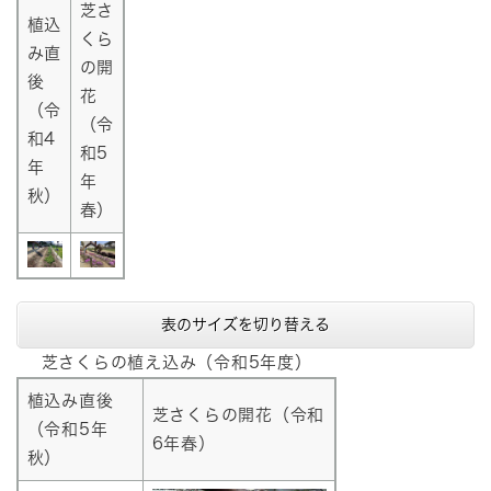
芝さ
植込
くら
み直
の開
後
花
（令
（令
和4
和5
年
年
秋）
春）
表のサイズを切り替える
芝さくらの植え込み（令和5年度）
植込み直後
芝さくらの開花（令和
（令和5年
6年春）
秋）