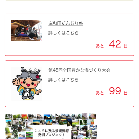
岸和田だんじり祭
詳しくはこちら！
42
あと
日
第45回全国豊かな海づくり大会
詳しくはこちら！
99
あと
日