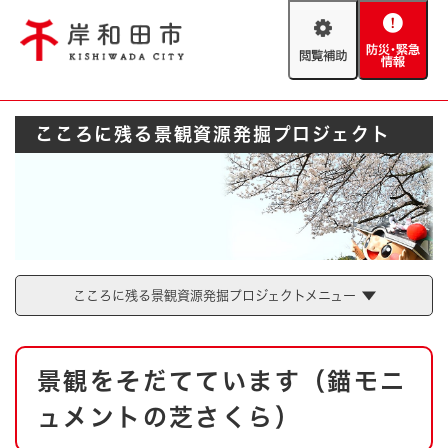
ペ
メニューを飛ばして本文へ
ー
閲
防
ジ
覧
災
の
補
・
先
助
緊
頭
Foreign language
こころに残る景観資源発掘プロジェクト
急
で
防災・緊急情報
救急・消防
情
す
報
。
やさしい日本語
ハザードマップ
AED設置箇所
文字サイズ
拡大
標準
とじる
背景色変更
白
黒
青
こころに残る景観資源発掘プロジェクトメニュー
とじる
本
景観をそだてています（錨モニ
文
ュメントの芝さくら）