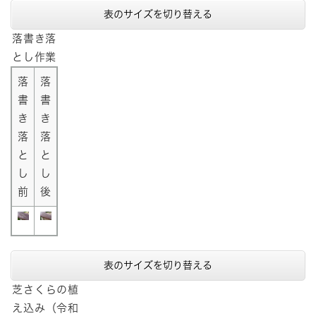
表のサイズを切り替える
落書き落
とし作業
落
落
書
書
き
き
落
落
と
と
し
し
前
後
表のサイズを切り替える
芝さくらの植
え込み（令和