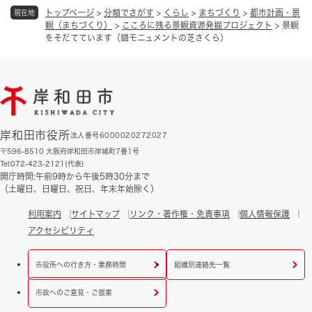
トップページ
>
分類でさがす
>
くらし
>
まちづくり
>
都市計画・景
現在地
観（まちづくり）
>
こころに残る景観資源発掘プロジェクト
>
景観
をそだてています（錨モニュメントの芝さくら）
岸和田市役所
法人番号6000020272027
〒596-8510 大阪府岸和田市岸城町7番1号
Tel:072-423-2121(代表)
開庁時間:午前9時から午後5時30分まで
（土曜日、日曜日、祝日、年末年始除く）
利用案内
サイトマップ
リンク・著作権・免責事項
個人情報保護
アクセシビリティ
市役所への行き方・業務時間
組織別連絡先一覧
市政へのご意見・ご提案