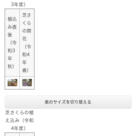
3年度）
芝さ
植込
くら
み直
の開
後
花
（令
（令
和3
和4
年
年
秋）
春）
表のサイズを切り替える
芝さくらの植
え込み（令和
4年度）