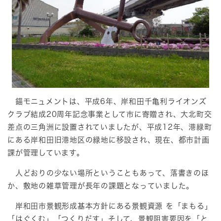
錨モニュメントは、平成6年、岸和田千亀利ライオンズ
クラブ結成20周年記念事業として市に寄贈され、大北町交
差点の三角洲に設置されていましたが、平成12年、港緑町
にある岸和田旧港地区の緑地に移設され、現在、都市計画
課が管理しています。
人どおりの少ない場所ということもあって、落書きのほ
か、敷地の雑草管理が長年の課題となっていました。
岸和田市景観形成基本方針にある景観資源 を「まもる」
「はぐくむ」「つくりだす」そして、景観阻害要因を「と