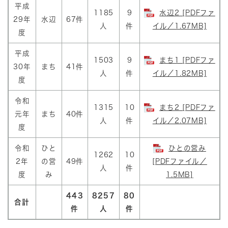
平成
1185
9
水辺2 [PDFファ
29年
水辺
67件
人
件
イル／1.67MB]
度
平成
1503
9
まち1 [PDFファ
30年
まち
41件
人
件
イル／1.82MB]
度
令和
1315
10
まち2 [PDFファ
元年
まち
40件
人
件
イル／2.07MB]
度
令和
ひと
ひとの営み
1262
10
2年
の営
49件
[PDFファイル／
人
件
度
み
1.5MB]
443
8257
80
合計
件
人
件