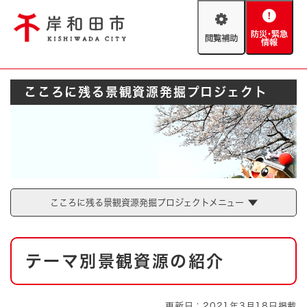
ペ
メニューを飛ばして本文へ
ー
閲
防
ジ
覧
災
の
補
・
先
助
緊
頭
Foreign language
こころに残る景観資源発掘プロジェクト
急
で
防災・緊急情報
救急・消防
情
す
報
。
やさしい日本語
ハザードマップ
AED設置箇所
文字サイズ
拡大
標準
とじる
背景色変更
白
黒
青
こころに残る景観資源発掘プロジェクトメニュー
とじる
本
テーマ別景観資源の紹介
文
更新日：2021年3月18日掲載