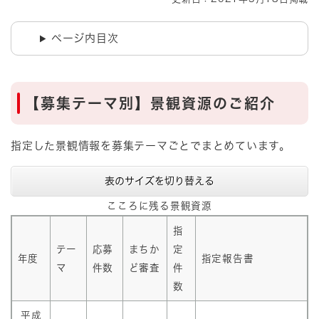
ページ内目次
【募集テーマ別】景観資源のご紹介
指定した景観情報を募集テーマごとでまとめています。
表のサイズを切り替える
こころに残る景観資源
指
テー
応募
まちか
定
年度
指定報告書
マ
件数
ど審査
件
数
平成