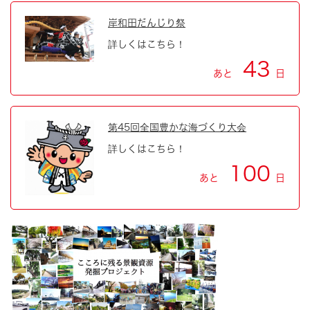
岸和田だんじり祭
詳しくはこちら！
43
あと
日
第45回全国豊かな海づくり大会
詳しくはこちら！
100
あと
日