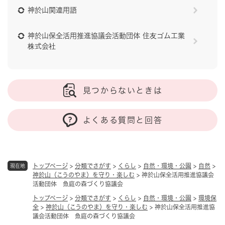
神於山関連用語
神於山保全活用推進協議会活動団体 住友ゴム工業
株式会社
見つからないときは
よくある質問と回答
トップページ
>
分類でさがす
>
くらし
>
自然・環境・公園
>
自然
>
現在地
神於山（こうのやま）を守り・楽しむ
>
神於山保全活用推進協議会
活動団体 魚庭の森づくり協議会
トップページ
>
分類でさがす
>
くらし
>
自然・環境・公園
>
環境保
全
>
神於山（こうのやま）を守り・楽しむ
>
神於山保全活用推進協
議会活動団体 魚庭の森づくり協議会