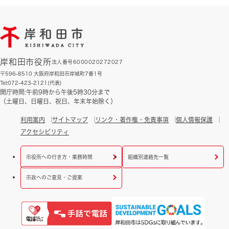
岸和田市役所
法人番号6000020272027
〒596-8510 大阪府岸和田市岸城町7番1号
Tel:072-423-2121(代表)
開庁時間:午前9時から午後5時30分まで
（土曜日、日曜日、祝日、年末年始除く）
利用案内
サイトマップ
リンク・著作権・免責事項
個人情報保護
アクセシビリティ
市役所への行き方・業務時間
組織別連絡先一覧
市政へのご意見・ご提案