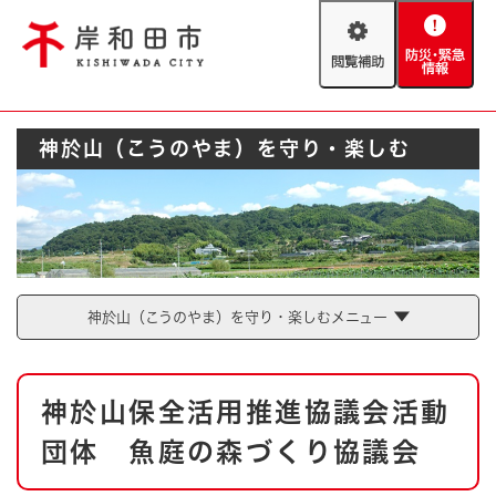
ペ
メニューを飛ばして本文へ
ー
閲
防
ジ
覧
災
の
補
・
先
助
緊
頭
Foreign language
神於山（こうのやま）を守り・楽しむ
急
で
防災・緊急情報
救急・消防
情
す
報
。
やさしい日本語
ハザードマップ
AED設置箇所
文字サイズ
拡大
標準
とじる
神於山（こうのやま）を守り・楽しむメニュー
背景色変更
白
黒
青
本
とじる
神於山保全活用推進協議会活動
文
団体 魚庭の森づくり協議会