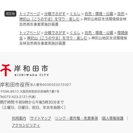
トップページ
>
分類でさがす
>
くらし
>
自然・環境・公園
>
自然
>
現在地
神於山（こうのやま）を守り・楽しむ
>
神於山地区生活環境保全林
自然再生事業実施計画書
トップページ
>
分類でさがす
>
くらし
>
自然・環境・公園
>
環境保
全
>
神於山（こうのやま）を守り・楽しむ
>
神於山地区生活環境保
全林自然再生事業実施計画書
岸和田市役所
法人番号6000020272027
〒596-8510 大阪府岸和田市岸城町7番1号
Tel:072-423-2121(代表)
開庁時間:午前9時から午後5時30分まで
（土曜日、日曜日、祝日、年末年始除く）
利用案内
サイトマップ
リンク・著作権・免責事項
個人情報保護
アクセシビリティ