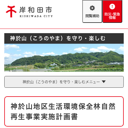
ペ
メニューを飛ばして本文へ
ー
閲
防
ジ
覧
災
の
補
・
先
助
緊
頭
Foreign language
神於山（こうのやま）を守り・楽しむ
急
で
防災・緊急情報
救急・消防
情
す
報
。
やさしい日本語
ハザードマップ
AED設置箇所
文字サイズ
拡大
標準
とじる
神於山（こうのやま）を守り・楽しむメニュー
背景色変更
白
黒
青
本
とじる
神於山地区生活環境保全林自然
文
再生事業実施計画書