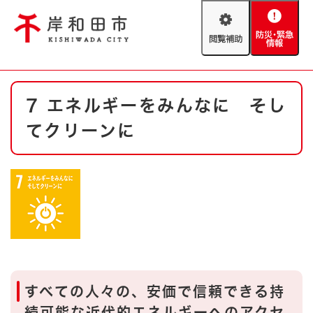
ペ
メニューを飛ばして本文へ
ー
閲
防
ジ
覧
災
の
補
・
先
助
緊
頭
Foreign language
本
急
で
防災・緊急情報
救急・消防
7 エネルギーをみんなに そし
文
情
す
報
。
てクリーンに
やさしい日本語
ハザードマップ
AED設置箇所
文字サイズ
拡大
標準
とじる
背景色変更
白
黒
青
とじる
すべての人々の、安価で信頼できる持
続可能な近代的エネルギーへのアクセ