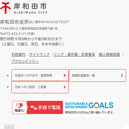
岸和田市役所
法人番号6000020272027
〒596-8510 大阪府岸和田市岸城町7番1号
Tel:072-423-2121(代表)
開庁時間:午前9時から午後5時30分まで
（土曜日、日曜日、祝日、年末年始除く）
利用案内
サイトマップ
リンク・著作権・免責事項
個人情報保護
アクセシビリティ
市役所への行き方・業務時間
組織別連絡先一覧
市政へのご意見・ご提案