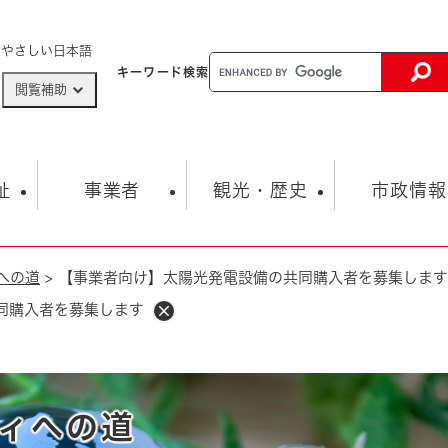
メニューを飛ばして本文へ
やさしい日本語
キーワード
検索
閲覧補助
ザードマップ
AED設置箇所
祉
事業者
観光・歴史
市政情報
への道
>
【事業者向け】太陽光発電設備の共同購入者を募集します
健康・生活
子育て
市の概要
入札・契約情報
観光スポット
生涯学習・スポーツ
オープンデータ
総合計画
まちづくり・協働
同購入者を募集します
行財政
産業振興
動画情報
人権・平和
税金
とじる
とじる
市政
環境
職員採用情報
福祉・介護
とじる
市役所・施設の案内
ィへの道