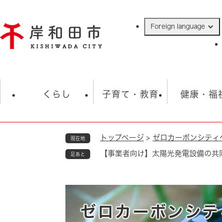
ペ
ー
Foreign language
ジ
の
先
頭
で
防災・緊急情報
救急・消防
ハ
す
くらし
子育て・教育
健康・福
。
トップページ
>
ゼロカーボンシティ
現在地
相談
学校
住民票・戸籍
観光
福祉・
【事業者向け】太陽光発電設備の共
足あと
税金
保険・年金
歴史
ごみ・衛生・動物
救急・消防
防災・防犯
上水道・下水道
ゼロカーボンシテ