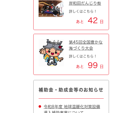
岸和田だんじり祭
詳しくはこちら！
42
あと
日
第45回全国豊かな
海づくり大会
詳しくはこちら！
99
あと
日
補助金・助成金等のお知らせ
令和8年度 地球温暖化対策設備
導入補助事業について