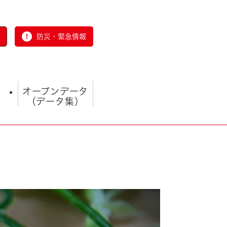
防災・緊急情報
オープンデータ
（データ集）
とじる