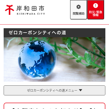
ペ
メニューを飛ばして本文へ
ー
閲
防
ジ
覧
災
の
補
・
先
助
緊
頭
Foreign language
ゼロカーボンシティへの道
急
で
防災・緊急情報
救急・消防
情
す
報
。
やさしい日本語
ハザードマップ
AED設置箇所
文字サイズ
拡大
標準
とじる
背景色変更
白
黒
青
とじる
ゼロカーボンシティへの道メニュー
本