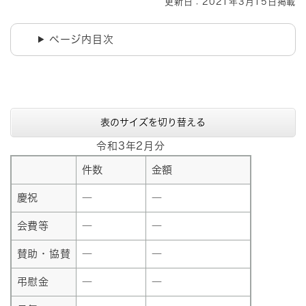
更新日：2021年3月15日掲載
ページ内目次
表のサイズを切り替える
令和3年2月分
件数
金額
慶祝
―
―
会費等
―
―
賛助・協賛
―
―
弔慰金
―
―