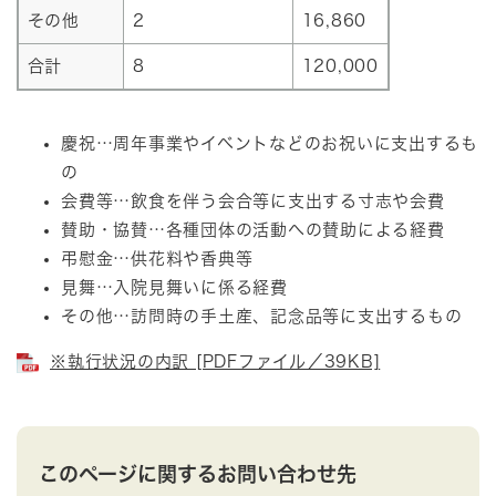
その他
2
16,860
合計
8
120,000
慶祝…周年事業やイベントなどのお祝いに支出するも
の
会費等…飲食を伴う会合等に支出する寸志や会費
賛助・協賛…各種団体の活動への賛助による経費
弔慰金…供花料や香典等
見舞…入院見舞いに係る経費
その他…訪問時の手土産、記念品等に支出するもの
※執行状況の内訳 [PDFファイル／39KB]
このページに関するお問い合わせ先