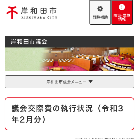
ペ
メニューを飛ばして本文へ
ー
閲
防
ジ
覧
災
の
補
・
先
助
緊
頭
Foreign language
岸和田市議会
急
で
防災・緊急情報
救急・消防
情
す
報
。
やさしい日本語
ハザードマップ
AED設置箇所
文字サイズ
拡大
標準
岸和田市議会メニュー
とじる
背景色変更
白
黒
青
本
議会交際費の執行状況（令和3
文
とじる
年2月分）