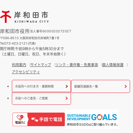
岸和田市役所
法人番号6000020272027
〒596-8510 大阪府岸和田市岸城町7番1号
Tel:072-423-2121(代表)
開庁時間:午前9時から午後5時30分まで
（土曜日、日曜日、祝日、年末年始除く）
利用案内
サイトマップ
リンク・著作権・免責事項
個人情報保護
アクセシビリティ
市役所への行き方・業務時間
組織別連絡先一覧
市政へのご意見・ご提案