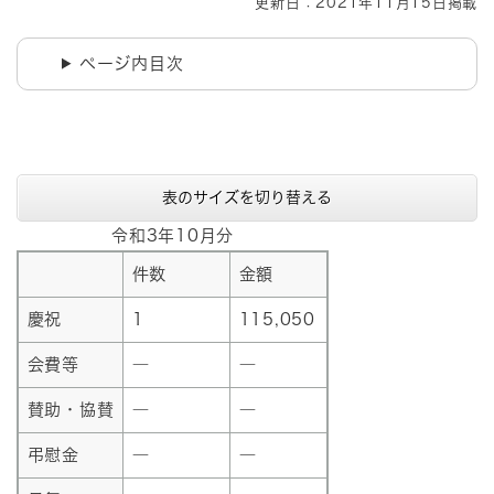
更新日：2021年11月15日掲載
ページ内目次
表のサイズを切り替える
令和3年10月分
件数
金額
慶祝
1
115,050
会費等
―
―
賛助・協賛
―
―
弔慰金
―
―