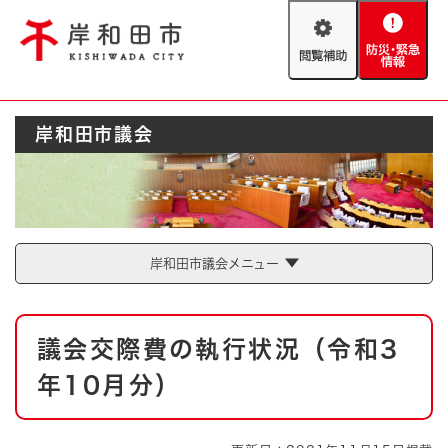
ペ
メニューを飛ばして本文へ
ー
閲
防
ジ
覧
災
の
補
・
先
助
緊
頭
Foreign language
岸和田市議会
急
で
防災・緊急情報
救急・消防
情
す
報
。
やさしい日本語
ハザードマップ
AED設置箇所
文字サイズ
拡大
標準
岸和田市議会メニュー
とじる
背景色変更
白
黒
青
本
議会交際費の執行状況（令和3
文
とじる
年10月分）