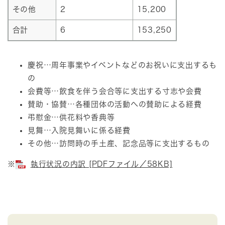
その他
2
15,200
合計
6
153,250
慶祝…周年事業やイベントなどのお祝いに支出するも
の
会費等…飲食を伴う会合等に支出する寸志や会費
賛助・協賛…各種団体の活動への賛助による経費
弔慰金…供花料や香典等
見舞…入院見舞いに係る経費
その他…訪問時の手土産、記念品等に支出するもの
※
執行状況の内訳 [PDFファイル／58KB]