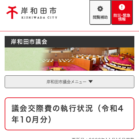
ペ
メニューを飛ばして本文へ
ー
閲
防
ジ
覧
災
の
補
・
先
助
緊
頭
Foreign language
岸和田市議会
急
で
防災・緊急情報
救急・消防
情
す
報
。
やさしい日本語
ハザードマップ
AED設置箇所
文字サイズ
拡大
標準
岸和田市議会メニュー
とじる
背景色変更
白
黒
青
本
議会交際費の執行状況（令和4
文
とじる
年10月分）