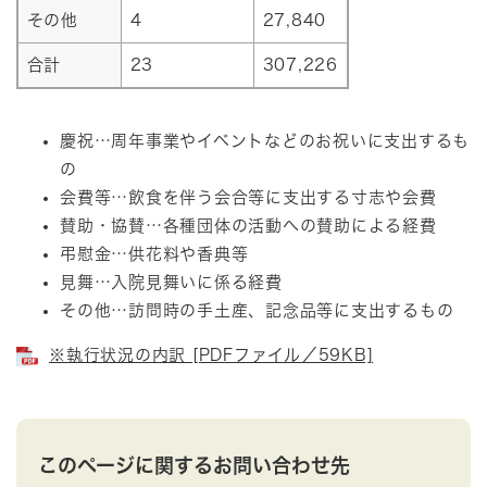
その他
4
27,840
合計
23
307,226
慶祝…周年事業やイベントなどのお祝いに支出するも
の
会費等…飲食を伴う会合等に支出する寸志や会費
賛助・協賛…各種団体の活動への賛助による経費
弔慰金…供花料や香典等
見舞…入院見舞いに係る経費
その他…訪問時の手土産、記念品等に支出するもの
※執行状況の内訳 [PDFファイル／59KB]
このページに関するお問い合わせ先