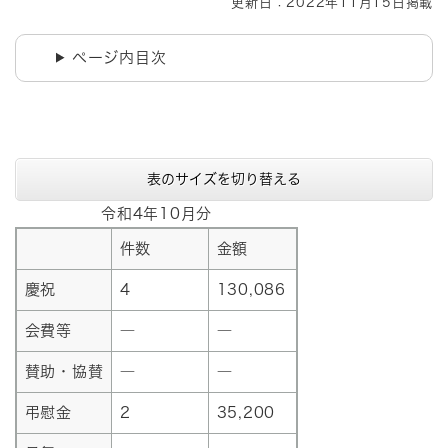
更新日：2022年11月15日掲載
ページ内目次
表のサイズを切り替える
令和4年10月分
件数
金額
慶祝
4
130,086
会費等
―
―
賛助・協賛
―
―
弔慰金
2
35,200