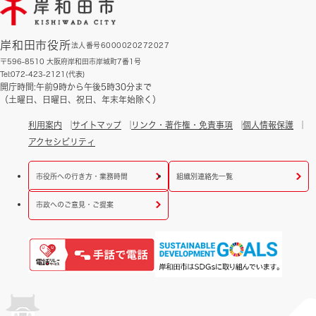
岸和田市役所
法人番号6000020272027
〒596-8510 大阪府岸和田市岸城町7番1号
Tel:072-423-2121(代表)
開庁時間:午前9時から午後5時30分まで
（土曜日、日曜日、祝日、年末年始除く）
利用案内
サイトマップ
リンク・著作権・免責事項
個人情報保護
アクセシビリティ
市役所への行き方・業務時間
組織別連絡先一覧
市政へのご意見・ご提案