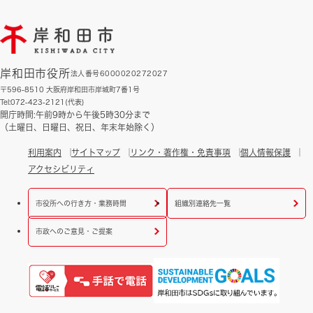
岸和田市役所
法人番号6000020272027
〒596-8510 大阪府岸和田市岸城町7番1号
Tel:072-423-2121(代表)
開庁時間:午前9時から午後5時30分まで
（土曜日、日曜日、祝日、年末年始除く）
利用案内
サイトマップ
リンク・著作権・免責事項
個人情報保護
アクセシビリティ
市役所への行き方・業務時間
組織別連絡先一覧
市政へのご意見・ご提案