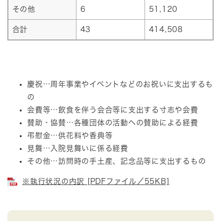
その他
6
51,120
合計
43
414,508
慶祝…周年事業やイベントなどのお祝いに支出するも
の
会費等…飲食を伴う会合等に支出する寸志や会費
賛助・協賛…各種団体の活動への賛助による経費
弔慰金…供花料や香典等
見舞…入院見舞いに係る経費
その他…訪問時の手土産、記念品等に支出するもの
※執行状況の内訳 [PDFファイル／55KB]