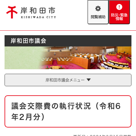
ペ
メニューを飛ばして本文へ
ー
閲
防
ジ
覧
災
の
補
・
先
助
緊
頭
Foreign language
岸和田市議会
急
で
防災・緊急情報
救急・消防
情
す
報
。
やさしい日本語
ハザードマップ
AED設置箇所
文字サイズ
拡大
標準
岸和田市議会メニュー
とじる
背景色変更
白
黒
青
本
議会交際費の執行状況（令和6
文
とじる
年2月分）