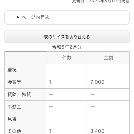
更新日：2024年3月15日掲載
ページ内目次
表のサイズを切り替える
令和6年2月分
件数
金額
慶祝
―
―
会費等
1
7,000
賛助・協賛
―
―
弔慰金
―
―
見舞
―
―
その他
1
3,400