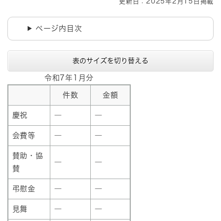
更新日：2025年2月15日掲載
ページ内目次
表のサイズを切り替える
令和7年1月分
件数
金額
慶祝
―
―
会費等
―
―
賛助・協
―
―
賛
弔慰金
―
―
見舞
―
―