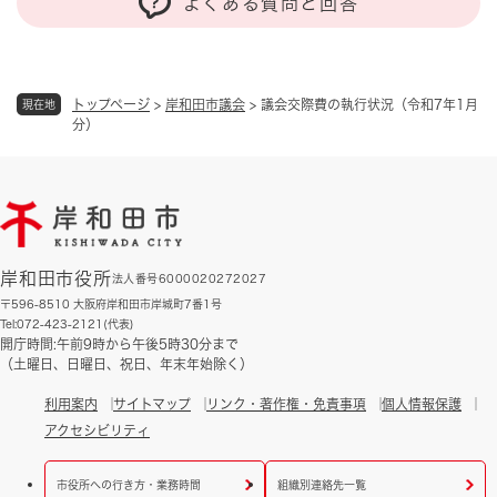
よくある質問と回答
トップページ
>
岸和田市議会
>
議会交際費の執行状況（令和7年1月
現在地
分）
岸和田市役所
法人番号6000020272027
〒596-8510 大阪府岸和田市岸城町7番1号
Tel:072-423-2121(代表)
開庁時間:午前9時から午後5時30分まで
（土曜日、日曜日、祝日、年末年始除く）
利用案内
サイトマップ
リンク・著作権・免責事項
個人情報保護
アクセシビリティ
市役所への行き方・業務時間
組織別連絡先一覧