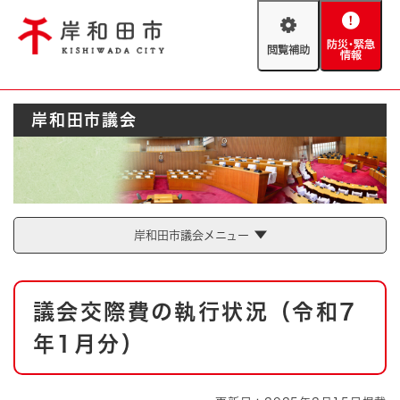
ペ
メニューを飛ばして本文へ
ー
閲
防
ジ
覧
災
の
補
・
先
助
緊
頭
Foreign language
岸和田市議会
急
で
防災・緊急情報
救急・消防
情
す
報
。
やさしい日本語
ハザードマップ
AED設置箇所
文字サイズ
拡大
標準
岸和田市議会メニュー
とじる
背景色変更
白
黒
青
本
議会交際費の執行状況（令和7
文
とじる
年1月分）