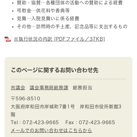
賛助・協賛…各種団体の活動への賛助による経費
弔慰金…供花料や香典等
見舞…入院見舞いに係る経費
その他…訪問時の手土産、記念品等に支出するもの
※執行状況の内訳 [PDFファイル／37KB]
このページに関するお問い合わせ先
市議会
議会事務局総務課
総務担当
〒596-8510
大阪府岸和田市岸城町7番1号 岸和田市役所新館3
階
Tel：072-423-9665
Fax：072-423-9665
メールでのお問い合わせはこちらから