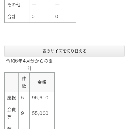
その他
―
―
合計
0
0
表のサイズを切り替える
令和6年4月分からの累
計
件
金額
数
慶祝
5
96,610
会費
9
55,000
等
賛