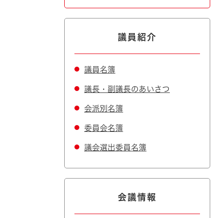
議員紹介
議員名簿
議長・副議長のあいさつ
会派別名簿
委員会名簿
議会選出委員名簿
会議情報