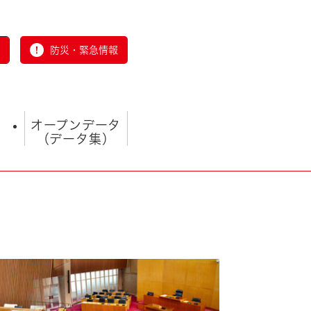
防災・緊急情報
オープンデータ
（データ集）
とじる