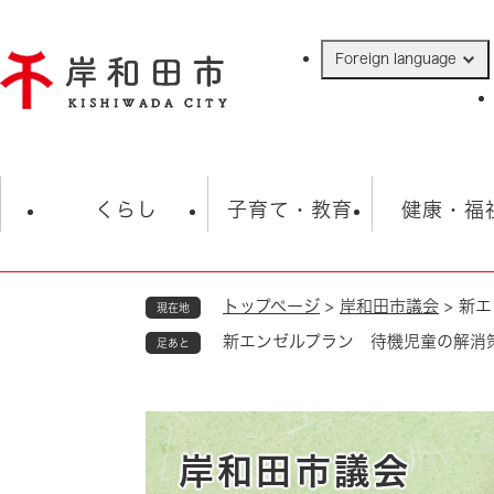
ペ
ー
Foreign language
ジ
の
先
頭
で
防災・緊急情報
救急・消防
ハ
す
くらし
子育て・教育
健康・福
。
トップページ
>
岸和田市議会
>
新エ
現在地
相談
学校
住民票・戸籍
観光
福祉・
新エンゼルプラン 待機児童の解消
足あと
税金
保険・年金
歴史
ごみ・衛生・動物
救急・消防
防災・防犯
上水道・下水道
岸和田市議会