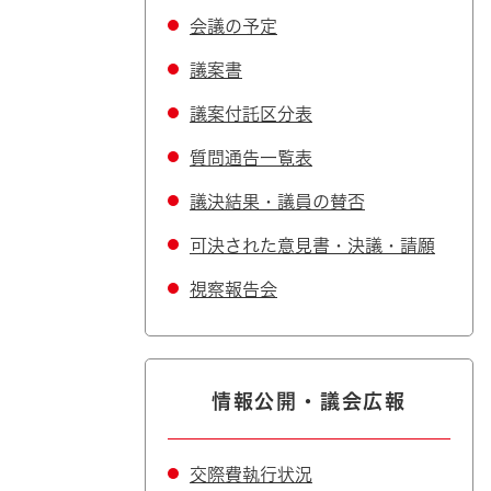
会議の予定
議案書
議案付託区分表
質問通告一覧表
議決結果・議員の賛否
可決された意見書・決議・請願
視察報告会
情報公開・議会広報
交際費執行状況