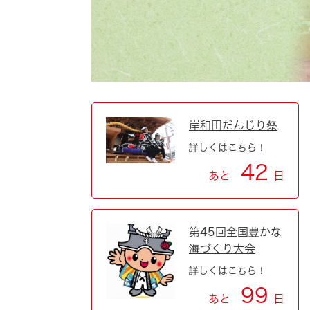
自然・環境・公園
住宅
引っ越し
おくやみ
男女共同参画
地域コミュニティ
ティア・協働
道路・河川・交通
まちづくり
岸和田だんじり祭
詳しくはこちら！
文化
国際交流
42
あと
日
とじる
第45回全国豊かな
海づくり大会
詳しくはこちら！
99
あと
日