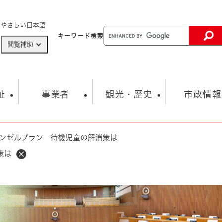
メニューを飛ばして本文へ
やさしい日本語
キーワード
検索
閲覧補助
ザードマップ
AED設置箇所
祉
事業者
観光・歴史
市政情報
ンゼルプラン 待機児童の解消策は
健康・生活
子育て
市の概要
入札・契約情報
観光スポット
生涯学習・スポーツ
オープンデータ
総合計画
まちづくり・協働
策は
行財政
産業振興
動画情報
人権・平和
税金
とじる
とじる
市政
環境
職員採用情報
福祉・介護
とじる
市役所・施設の案内