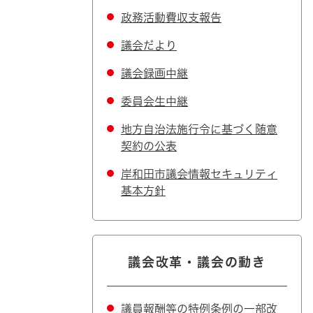
政務活動費収支報告
議会だより
議会録画中継
委員会生中継
地方自治法施行令に基づく随意
契約の公表
岸和田市議会情報セキュリティ
基本方針
議会改革・議会の動き
議員報酬等の特例条例の一部改