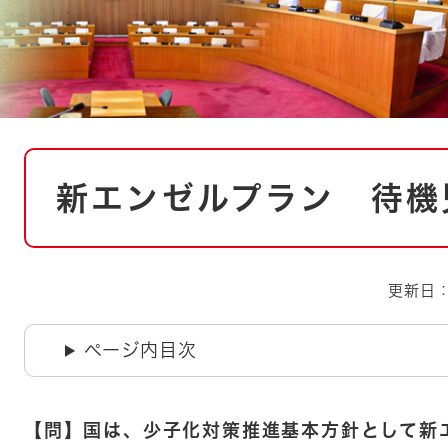
とじる
とじる
・ボラン
本
新エンゼルプラン 待機
文
更新日：
ページ内目次
【問】国は、少子化対策推進基本方針として新